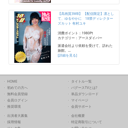
【高画質3MB】 【配信限定】凛とし
て、ゆるやかに 18禁ディレクター
ズカット 有村ユキ
消費ポイント：1980Pt
カテゴリー：アースダイバー
派遣会社より依頼を受けて、訪れた
旅館。…
[詳細を見る]
HOME
タイトル一覧
初めての方へ
バグースTVとは?
無料会員登録
単品ダウンロード
会員ログイン
マイページ
推奨環境
会員サポート
出演者大募集
会社概要
採用情報
特定商取引について