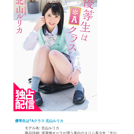
優等生は*Aクラス 北山ルリカ
モデル名:
北山ルリカ
商品詳細:
清潔感オーラが漂う美白のスリム美少女「北山