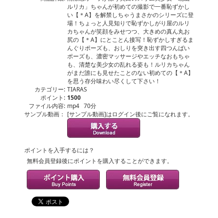
ルリカ」ちゃんが初めての撮影で一番恥ずかし
い【＊A】を解禁しちゃうまさかのシリーズに登
場！ちょっと人見知りで恥ずかしがり屋のルリ
カちゃんが笑顔をみせつつ、大きめの真ん丸お
尻の【＊A】にとことん接写！恥ずかしすぎるま
んぐりポーズも、おしりを突き出す四つんばい
ポーズも、濃密マッサージやエッチなおもちゃ
も、清楚な美少女の乱れる姿も！ルリカちゃん
がまだ誰にも見せたことのない初めての【＊A】
を思う存分味わい尽くして下さい！
カテゴリー:
TIARAS
ポイント:
1500
ファイル内容:
mp4 70分
サンプル動画：
[サンプル動画]はログイン後にご覧になれます。
ポイントを入手するには？
無料会員登録後にポイントを購入することができます。