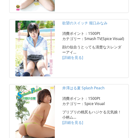
欲望のスイッチ 堀口みなみ
消費ポイント：1500Pt
カテゴリー：Smash TV(Spice Visual)
顔の似合うとっても清楚なスレンダ
ーアイ…
[詳細を見る]
井澤はる夏 Splash Peach
消費ポイント：1500Pt
カテゴリー：Spice Visual
プリプリの桃尻もハジケる元気娘！
小柄ム…
[詳細を見る]