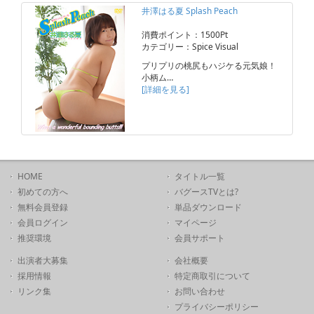
井澤はる夏 Splash Peach
消費ポイント：1500Pt
カテゴリー：Spice Visual
プリプリの桃尻もハジケる元気娘！
小柄ム…
[詳細を見る]
HOME
タイトル一覧
初めての方へ
バグースTVとは?
無料会員登録
単品ダウンロード
会員ログイン
マイページ
推奨環境
会員サポート
出演者大募集
会社概要
採用情報
特定商取引について
リンク集
お問い合わせ
プライバシーポリシー