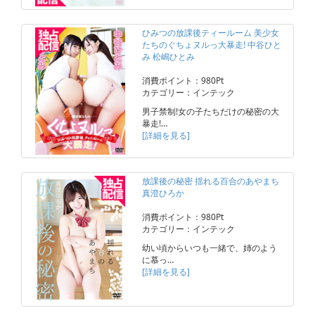
ひみつの放課後ティールーム 美少女
たちのぐちょヌルっ大暴走! 中谷ひと
み 松嶋ひとみ
消費ポイント：980Pt
カテゴリー：インテック
男子禁制!女の子たちだけの秘密の大
暴走!…
[詳細を見る]
放課後の秘密 揺れる百合のあやまち
真澄ひろか
消費ポイント：980Pt
カテゴリー：インテック
幼い頃からいつも一緒で、姉のよう
に慕っ…
[詳細を見る]