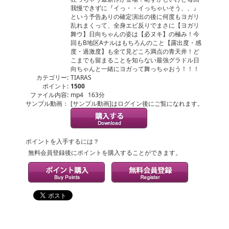
我慢できずに『イっ・・イっちゃいそう、、』
という予告ありの確定演出の後に何度もヨガリ
乱れまくって、全身エビ反りでまさに【ヨガリ
舞ウ】日向ちゃんの姿は【必ヌキ】の極み！今
回もB地区Aナルはもちろんのこと【露出度・感
度・過激度】も全て見どころ満点の青天井！ど
こまでも留まることを知らない最強グラドル日
向ちゃんと一緒にヨガって舞っちゃおう！！！
カテゴリー:
TIARAS
ポイント:
1500
ファイル内容:
mp4 163分
サンプル動画：
[サンプル動画]はログイン後にご覧になれます。
ポイントを入手するには？
無料会員登録後にポイントを購入することができます。