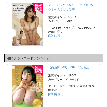
ヌードじゃないもん二ーハイ履いて
るもん たかはし彩華
消費ポイント：980Pt
カテゴリー：IMPACT
T155 B86（Fカップ） W59 H90のた
かはし彩…
[詳細を見る]
週間ダウンロードランキング
【高画質3MB】30th 雨宮留菜
消費ポイント：1980Pt
カテゴリー：インテック
グラビア界で圧倒的な存在感を放つ
雨宮留…
[詳細を見る]