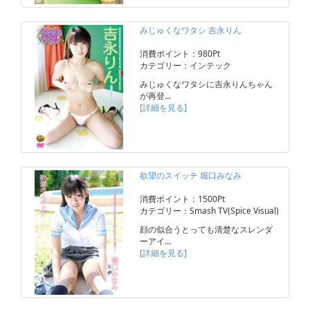
みじゅくなワタシ 吉永りん
消費ポイント：980Pt
カテゴリー：インテック
みじゅくなワタシに吉永りんちゃん
が再登…
[詳細を見る]
欲望のスイッチ 堀口みなみ
消費ポイント：1500Pt
カテゴリー：Smash TV(Spice Visual)
顔の似合うとっても清楚なスレンダ
ーアイ…
[詳細を見る]