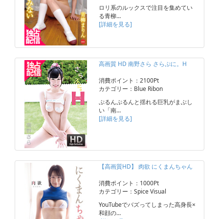
ロリ系のルックスで注目を集めてい
る青柳…
[詳細を見る]
高画質 HD 南野さら さらぷに。H
消費ポイント：2100Pt
カテゴリー：Blue Ribon
ぷるんぷるんと揺れる巨乳がまぶし
い「南…
[詳細を見る]
【高画質HD】 肉欲 にくまんちゃん
消費ポイント：1000Pt
カテゴリー：Spice Visual
YouTubeでバズってしまった高身長×
和顔の…