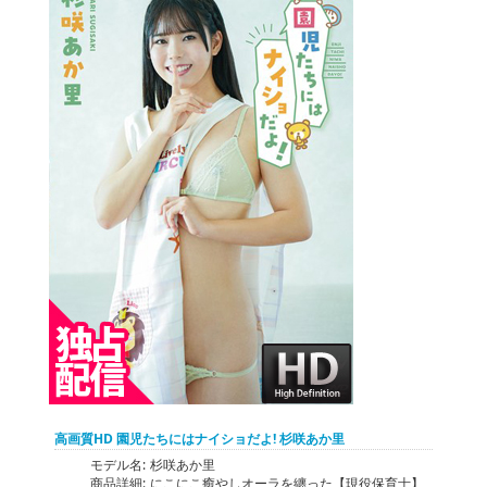
高画質HD 園児たちにはナイショだよ! 杉咲あか里
モデル名:
杉咲あか里
商品詳細:
にこにこ癒やしオーラを纏った【現役保育士】