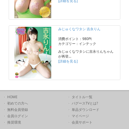
[詳細を見る]
みじゅくなワタシ 吉永りん
消費ポイント：980Pt
カテゴリー：インテック
みじゅくなワタシに吉永りんちゃん
が再登…
[詳細を見る]
HOME
タイトル一覧
初めての方へ
バグースTVとは?
無料会員登録
単品ダウンロード
会員ログイン
マイページ
推奨環境
会員サポート