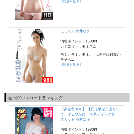
[詳細を見る]
モミズム 森井ゆき
消費ポイント：1500Pt
カテゴリー：モミズム
モミ。モミ。モミ。 …男性は何故か
そそら…
[詳細を見る]
週間ダウンロードランキング
【高画質3MB】 【配信限定】凛とし
て、ゆるやかに 18禁ディレクター
ズカット 有村ユキ
消費ポイント：1980Pt