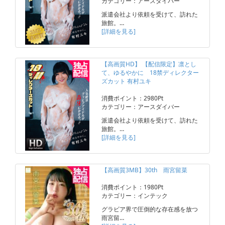
カテゴリー：アースダイバー
派遣会社より依頼を受けて、訪れた
旅館。…
[詳細を見る]
【高画質HD】 【配信限定】凛とし
て、ゆるやかに 18禁ディレクター
ズカット 有村ユキ
消費ポイント：2980Pt
カテゴリー：アースダイバー
派遣会社より依頼を受けて、訪れた
旅館。…
[詳細を見る]
【高画質3MB】30th 雨宮留菜
消費ポイント：1980Pt
カテゴリー：インテック
グラビア界で圧倒的な存在感を放つ
雨宮留…