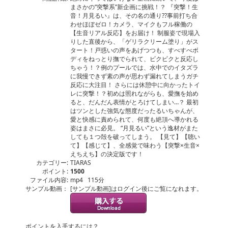
まさかの“突撃系”新企画に挑戦！？ 『突撃！生
音！月見るい』は、その名の通り??事前打ち合
わせほぼゼロ！カメラ、マイクもフル稼働の
【生音リアル反応】をお届け！ 制服姿で現場入
りした直後から、「ゲリラクリーム塗り」がス
タート！戸惑いの声をあげつつも、すべすべボ
ディをねっとり撫でられて、ビクビクと反応し
ちゃう！？例のプールでは、水中でのイタズラ
に我慢できず素の声が思わず漏れてしまうガチ
反応に大注目！ さらには休憩中に向かったトイ
レに突撃！？初めは照れながらも、愛撫を始め
ると、だんだん表情がとろけてしまい…？ 最初
はツンとした強気な態度だったるいちゃんが、
愛と快感に責められて、何度も絶頂へ導かれる
姿はまさに必見。 “月見るい”という逸材がまた
しても１つ殻を破ってしまう。 【見て】【聴い
て】【感じて】、全感覚で味わう【突撃×生音×
えちえち】の決定版です！
カテゴリー:
TIARAS
ポイント:
1500
ファイル内容:
mp4 115分
サンプル動画：
[サンプル動画]はログイン後にご覧になれます。
ポイントを入手するには？