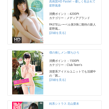
高画質HD Pastel ～優しく包まれて
星野風香
消費ポイント：4200Pt
カテゴリー：メディアブランド
PASTELレーベル第3弾に期待の新人
星野風…
[詳細を見る]
僕の推しメン/茜ちひろ
消費ポイント：1500Pt
カテゴリー：Club Teen's
清楚系アイドルユニットでも活躍中
の「茜…
[詳細を見る]
純系シトラス 北山愛未