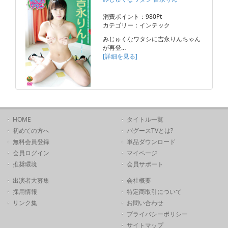
消費ポイント：980Pt
カテゴリー：インテック
みじゅくなワタシに吉永りんちゃん
が再登…
[詳細を見る]
HOME
タイトル一覧
初めての方へ
バグースTVとは?
無料会員登録
単品ダウンロード
会員ログイン
マイページ
推奨環境
会員サポート
出演者大募集
会社概要
採用情報
特定商取引について
リンク集
お問い合わせ
プライバシーポリシー
サイトマップ