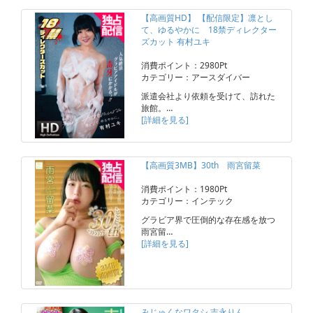
【高画質HD】 【配信限定】凛とし
て、ゆるやかに 18禁ディレクター
ズカット 有村ユキ
消費ポイント：2980Pt
カテゴリー：アースダイバー
派遣会社より依頼を受けて、訪れた
旅館。…
[詳細を見る]
【高画質3MB】30th 雨宮留菜
消費ポイント：1980Pt
カテゴリー：インテック
グラビア界で圧倒的な存在感を放つ
雨宮留…
[詳細を見る]
みじゅくなワタシ 吉永りん