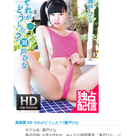
高画質 HD それがどうした？/瀬戸ひな
モデル名:
瀬戸ひな
商品詳細:
お尻が93cm、みんなの股間番長「瀬戸ひな」パ