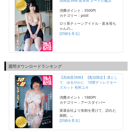
高画質3MB 富永苺 ヌードの魔法
消費ポイント：3500Pt
カテゴリー：pistil
ロリ系ティーンアイドル・富永苺ち
ゃんの…
[詳細を見る]
週間ダウンロードランキング
【高画質3MB】 【配信限定】凛とし
て、ゆるやかに 18禁ディレクター
ズカット 有村ユキ
消費ポイント：1980Pt
カテゴリー：アースダイバー
派遣会社より依頼を受けて、訪れた
旅館。…
[詳細を見る]