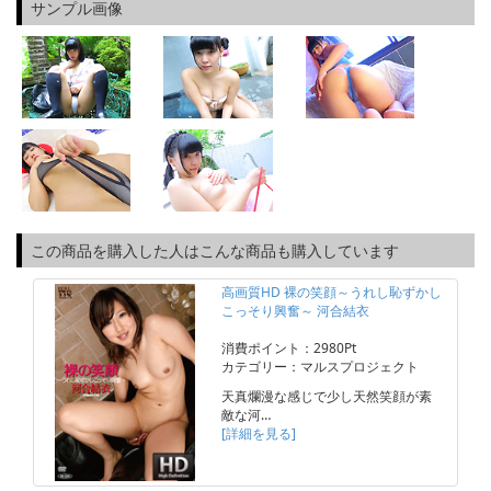
サンプル画像
この商品を購入した人はこんな商品も購入しています
高画質HD 裸の笑顔～うれし恥ずかし
こっそり興奮～ 河合結衣
消費ポイント：2980Pt
カテゴリー：マルスプロジェクト
天真爛漫な感じで少し天然笑顔が素
敵な河…
[詳細を見る]