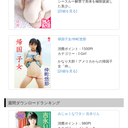
シースルー解禁で美体を極限披露し
た美少…
[詳細を見る]
帰国子女/仲町悠那
消費ポイント：1500Pt
カテゴリー：I-Girl
かなり大胆！アメリカからの帰国子
女「仲…
[詳細を見る]
週間ダウンロードランキング
みじゅくなワタシ 吉永りん
消費ポイント：980Pt