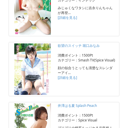
カテゴリー：インテック
みじゅくなワタシに吉永りんちゃん
が再登…
[詳細を見る]
欲望のスイッチ 堀口みなみ
消費ポイント：1500Pt
カテゴリー：Smash TV(Spice Visual)
顔の似合うとっても清楚なスレンダ
ーアイ…
[詳細を見る]
井澤はる夏 Splash Peach
消費ポイント：1500Pt
カテゴリー：Spice Visual
プリプリの桃尻もハジケる元気娘！