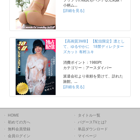
小柄ム…
[詳細を見る]
【高画質3MB】 【配信限定】凛とし
て、ゆるやかに 18禁ディレクター
ズカット 有村ユキ
消費ポイント：1980Pt
カテゴリー：アースダイバー
派遣会社より依頼を受けて、訪れた
旅館。…
[詳細を見る]
HOME
タイトル一覧
初めての方へ
バグースTVとは?
無料会員登録
単品ダウンロード
会員ログイン
マイページ