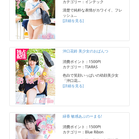
カテゴリー：インテック
清楚で純朴な表情がカワイイ、フレ
ッシュ…
[詳細を見る]
沖口花鈴 美少女のおぱんつ
消費ポイント：1500Pt
カテゴリー：TIARAS
色白で笑顔いっぱいの幼顔美少女
「沖口花…
[詳細を見る]
緑香 敏感あぶのーまる!
消費ポイント：1500Pt
カテゴリー：Blue Ribon