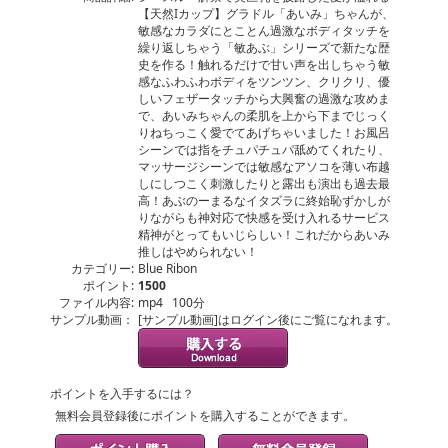
【天然Iカップ】グラドル「あいみ」ちゃんが、
敏感なカラダにとことん過激なボディタッチを
繰り返しちゃう「敏あぶ」シリーズで新たな歴
史を作る！触れるだけで甘い声を出しちゃう敏
感なふわふわボディをツンツン、クリクリ、優
しいフェザータッチから大興奮の過激な攻めま
で、あいみちゃんの柔肌を上から下までじっく
りねちっこく愛でてあげちゃいました！お風呂
シーンでは指をチュパチュパ舐めてくれたり、
マッサージシーンでは敏感なアソコを薄い布越
しにしつこく刺激したりと露出も演出も過去最
高！あぶのーまるなイタズラに終始恥ずかしが
りながらも神対応で快感を受け入れるサービス
精神がとってもいじらしい！これだからあいみ
推しはやめられない！
カテゴリー:
Blue Ribon
ポイント:
1500
ファイル内容:
mp4 100分
サンプル動画：
[サンプル動画]はログイン後にご覧になれます。
ポイントを入手するには？
無料会員登録後にポイントを購入することができます。