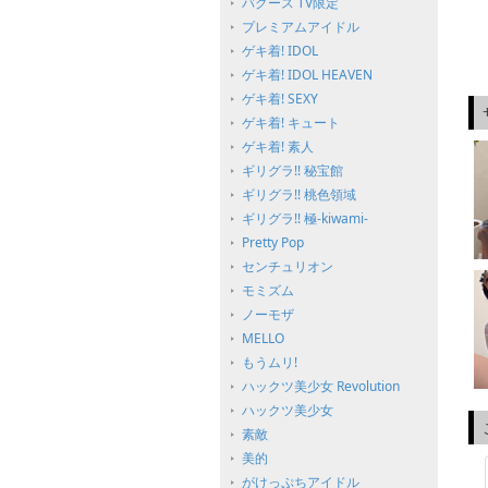
バグース TV限定
プレミアムアイドル
ゲキ着! IDOL
ゲキ着! IDOL HEAVEN
ゲキ着! SEXY
ゲキ着! キュート
ゲキ着! 素人
ギリグラ!! 秘宝館
ギリグラ!! 桃色領域
ギリグラ!! 極-kiwami-
Pretty Pop
センチュリオン
モミズム
ノーモザ
MELLO
もうムリ!
ハックツ美少女 Revolution
ハックツ美少女
素敵
美的
がけっぷちアイドル