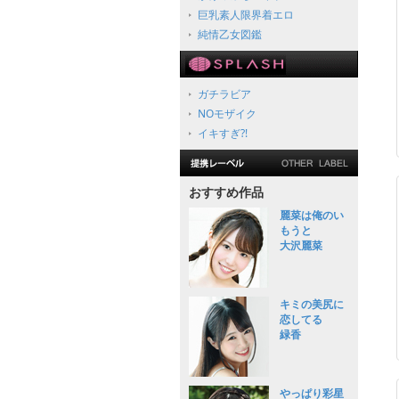
巨乳素人限界着エロ
純情乙女図鑑
ガチラビア
NOモザイク
イキすぎ?!
おすすめ作品
麗菜は俺のい
もうと
大沢麗菜
キミの美尻に
恋してる
緑香
やっぱり彩星