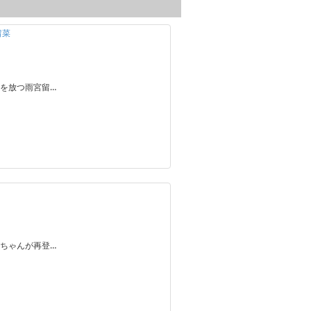
留菜
を放つ雨宮留…
ちゃんが再登…