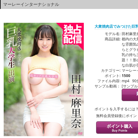
マーレーインターナショナル
大衆焼肉店でみつけた巨乳
モデル名:
田村麻里
商品詳細:
都内の大
な雰囲気
らとグラ
乳の持ち
題！！形
な白肌が
カテゴリー:
マーレー
ポイント:
1500
ファイル内容:
mp4 90
サンプル動画：
[サンプ
ポイントを入手するには
無料会員登録後にポイン