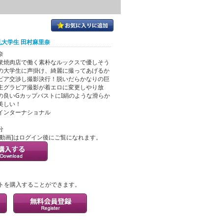
大学生 田村麻里奈
奈
衆焼肉店で働く素朴なルックスで優しそう
の大学生に声掛け、綺麗に撮ってあげるか
ビア交渉し撮影決行！脱いだらかなりの巨
主グラビア撮影が着エロに変更しやり放
の良いGカップバストにI絹のような滑らか
美しい！
インターナショナル
分
ル動画]はログイン後にご覧になれます。
？
トを購入することができます。