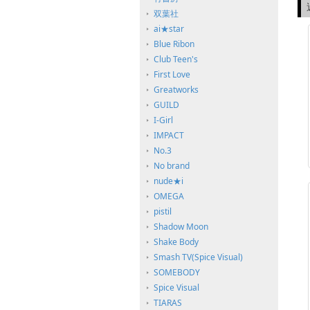
双葉社
ai★star
Blue Ribon
Club Teen's
First Love
Greatworks
GUILD
I-Girl
IMPACT
No.3
No brand
nude★i
OMEGA
pistil
Shadow Moon
Shake Body
Smash TV(Spice Visual)
SOMEBODY
Spice Visual
TIARAS