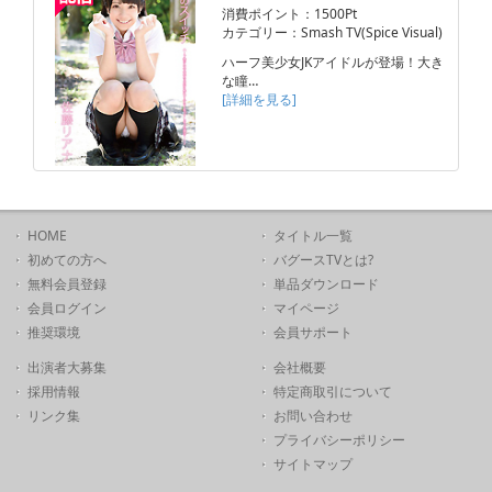
消費ポイント：1500Pt
カテゴリー：Smash TV(Spice Visual)
ハーフ美少女JKアイドルが登場！大き
な瞳…
[詳細を見る]
HOME
タイトル一覧
初めての方へ
バグースTVとは?
無料会員登録
単品ダウンロード
会員ログイン
マイページ
推奨環境
会員サポート
出演者大募集
会社概要
採用情報
特定商取引について
リンク集
お問い合わせ
プライバシーポリシー
サイトマップ