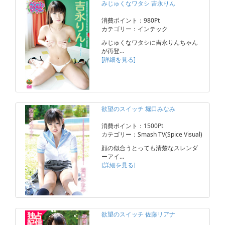
みじゅくなワタシ 吉永りん
消費ポイント：980Pt
カテゴリー：インテック
みじゅくなワタシに吉永りんちゃん
が再登…
[詳細を見る]
欲望のスイッチ 堀口みなみ
消費ポイント：1500Pt
カテゴリー：Smash TV(Spice Visual)
顔の似合うとっても清楚なスレンダ
ーアイ…
[詳細を見る]
欲望のスイッチ 佐藤リアナ