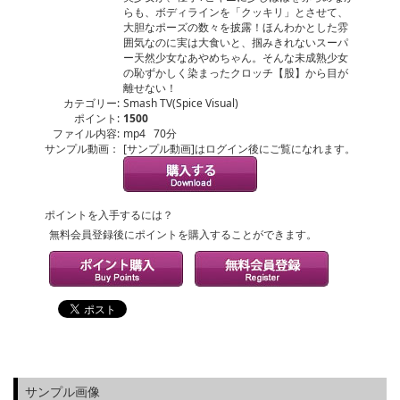
らも、ボディラインを「クッキリ」とさせて、
大胆なポーズの数々を披露！ほんわかとした雰
囲気なのに実は大食いと、掴みきれないスーパ
ー天然少女なあやめちゃん。そんな未成熟少女
の恥ずかしく染まったクロッチ【股】から目が
離せない！
カテゴリー:
Smash TV(Spice Visual)
ポイント:
1500
ファイル内容:
mp4 70分
サンプル動画：
[サンプル動画]はログイン後にご覧になれます。
ポイントを入手するには？
無料会員登録後にポイントを購入することができます。
サンプル画像