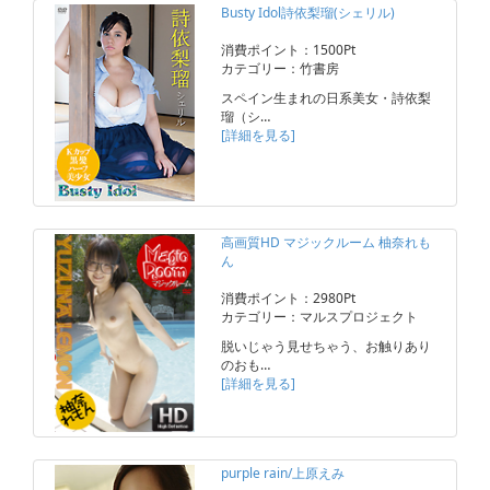
Busty Idol詩依梨瑠(シェリル)
消費ポイント：1500Pt
カテゴリー：竹書房
スペイン生まれの日系美女・詩依梨
瑠（シ…
[詳細を見る]
高画質HD マジックルーム 柚奈れも
ん
消費ポイント：2980Pt
カテゴリー：マルスプロジェクト
脱いじゃう見せちゃう、お触りあり
のおも…
[詳細を見る]
purple rain/上原えみ