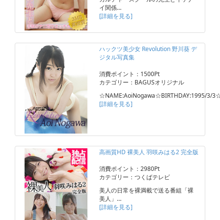
イ関係…
[詳細を見る]
ハックツ美少女 Revolution 野川葵 デ
ジタル写真集
消費ポイント：1500Pt
カテゴリー：BAGUSオリジナル
☆NAME:AoiNogawa☆BIRTHDAY:1995/3/3
[詳細を見る]
高画質HD 裸美人 羽咲みはる2 完全版
消費ポイント：2980Pt
カテゴリー：つくばテレビ
美人の日常を裸満載で送る番組「裸
美人」…
[詳細を見る]