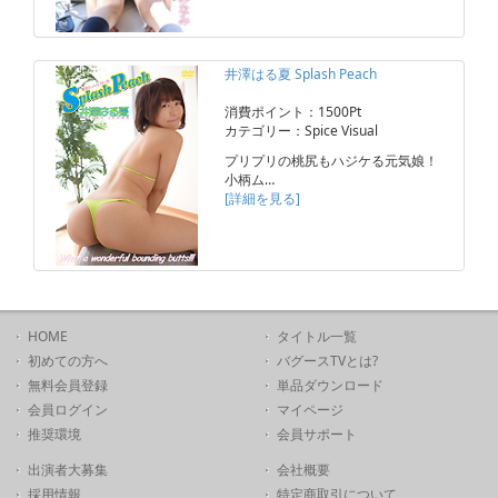
井澤はる夏 Splash Peach
消費ポイント：1500Pt
カテゴリー：Spice Visual
プリプリの桃尻もハジケる元気娘！
小柄ム…
[詳細を見る]
HOME
タイトル一覧
初めての方へ
バグースTVとは?
無料会員登録
単品ダウンロード
会員ログイン
マイページ
推奨環境
会員サポート
出演者大募集
会社概要
採用情報
特定商取引について