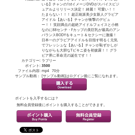
いる】チャンの1stイメージDVDがスパイスビジ
ュアルよりリリース決定！ 綺麗！ 可愛い！！
たまらない！！！ 超正統派美少女新人グラビア
アイドル【あいる】チャンが衝撃のデビュ
ー！！ 笑顔満点の超絶アイドルフェイスと小柄
なのに88センチ・Fカップの美巨乳が最高のアン
バランスBODYをキュート＆セクシーに激撮！
日本一のグラビアアイドルを目指す明るく元気
でフレッシュな【あいる】チャンが恥ずかしが
りながらも大胆なTビキニ姿を初披露！！ グラ
ビア界に革命児の誕生です！！
カテゴリー:
ラブリー
ポイント:
3500
ファイル内容:
mp4 70分
サンプル動画：
[サンプル動画]はログイン後にご覧になれます。
ポイントを入手するには？
無料会員登録後にポイントを購入することができます。