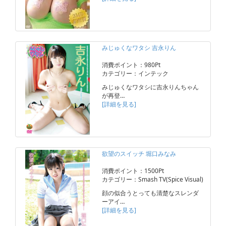
みじゅくなワタシ 吉永りん
消費ポイント：980Pt
カテゴリー：インテック
みじゅくなワタシに吉永りんちゃん
が再登…
[詳細を見る]
欲望のスイッチ 堀口みなみ
消費ポイント：1500Pt
カテゴリー：Smash TV(Spice Visual)
顔の似合うとっても清楚なスレンダ
ーアイ…
[詳細を見る]