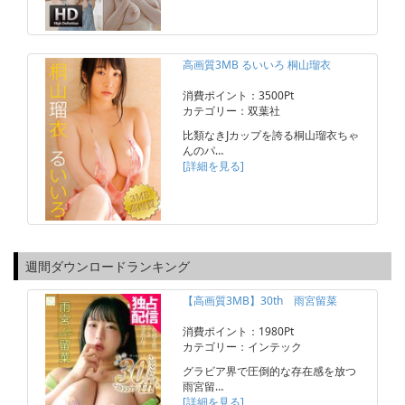
高画質3MB るいいろ 桐山瑠衣
消費ポイント：3500Pt
カテゴリー：双葉社
比類なきJカップを誇る桐山瑠衣ちゃ
んのパ…
[詳細を見る]
週間ダウンロードランキング
【高画質3MB】30th 雨宮留菜
消費ポイント：1980Pt
カテゴリー：インテック
グラビア界で圧倒的な存在感を放つ
雨宮留…
[詳細を見る]