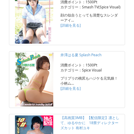
消費ポイント：1500Pt
カテゴリー：Smash TV(Spice Visual)
顔の似合うとっても清楚なスレンダ
ーアイ…
[詳細を見る]
井澤はる夏 Splash Peach
消費ポイント：1500Pt
カテゴリー：Spice Visual
プリプリの桃尻もハジケる元気娘！
小柄ム…
[詳細を見る]
【高画質3MB】 【配信限定】凛とし
て、ゆるやかに 18禁ディレクター
ズカット 有村ユキ