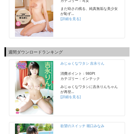
カテゴリー：写女
まだ幼さの残る、純真無垢な美少女
が恥ず…
[詳細を見る]
週間ダウンロードランキング
みじゅくなワタシ 吉永りん
消費ポイント：980Pt
カテゴリー：インテック
みじゅくなワタシに吉永りんちゃん
が再登…
[詳細を見る]
欲望のスイッチ 堀口みなみ