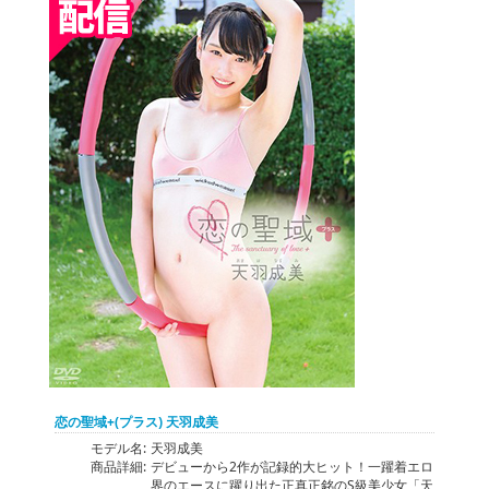
恋の聖域+(プラス) 天羽成美
モデル名:
天羽成美
商品詳細:
デビューから2作が記録的大ヒット！一躍着エロ
界のエースに躍り出た正真正銘のS級美少女「天