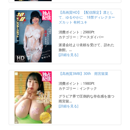
【高画質HD】 【配信限定】凛とし
て、ゆるやかに 18禁ディレクター
ズカット 有村ユキ
消費ポイント：2980Pt
カテゴリー：アースダイバー
派遣会社より依頼を受けて、訪れた
旅館。…
[詳細を見る]
【高画質3MB】30th 雨宮留菜
消費ポイント：1980Pt
カテゴリー：インテック
グラビア界で圧倒的な存在感を放つ
雨宮留…
[詳細を見る]