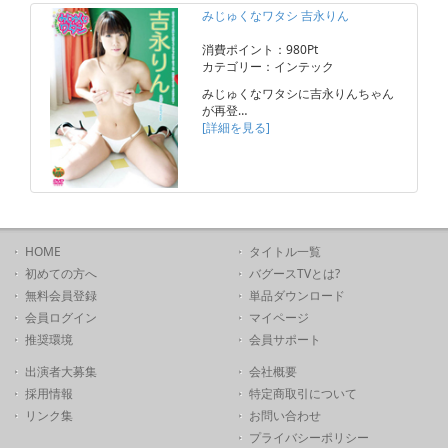
みじゅくなワタシ 吉永りん
消費ポイント：980Pt
カテゴリー：インテック
みじゅくなワタシに吉永りんちゃん
が再登…
[詳細を見る]
HOME
タイトル一覧
初めての方へ
バグースTVとは?
無料会員登録
単品ダウンロード
会員ログイン
マイページ
推奨環境
会員サポート
出演者大募集
会社概要
採用情報
特定商取引について
リンク集
お問い合わせ
プライバシーポリシー