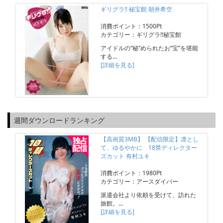
ギリグラ!! 秘宝館 朝井希空
消費ポイント：1500Pt
カテゴリー：ギリグラ!!秘宝館
アイドルの“秘”められたお“宝”を堪能
する…
[詳細を見る]
週間ダウンロードランキング
【高画質3MB】 【配信限定】凛とし
て、ゆるやかに 18禁ディレクター
ズカット 有村ユキ
消費ポイント：1980Pt
カテゴリー：アースダイバー
派遣会社より依頼を受けて、訪れた
旅館。…
[詳細を見る]