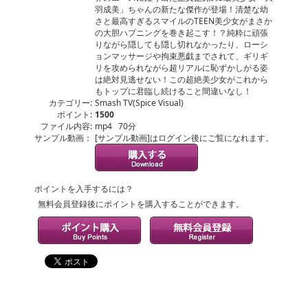
羽成美」ちゃんの新たな傑作が登場！清楚な幼
さと最高すぎるスマイルのTEEN美少女がまさか
の大胆ハプニングを巻き起こす！？純粋に頑張
りながら隠しても隠し切れなかったり、ローシ
ョンマッサージや拘束悪戯までされて、ギリギ
リを攻められながら超リアルに恥ずかしがる姿
は絶対見逃せない！この超絶美少女がこれから
もトップに君臨し続けること間違いなし！
カテゴリー:
Smash TV(Spice Visual)
ポイント:
1500
ファイル内容:
mp4 70分
サンプル動画：
[サンプル動画]はログイン後にご覧になれます。
ポイントを入手するには？
無料会員登録後にポイントを購入することができます。