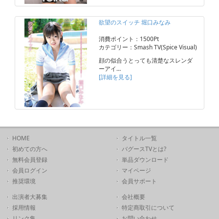
欲望のスイッチ 堀口みなみ
消費ポイント：1500Pt
カテゴリー：Smash TV(Spice Visual)
顔の似合うとっても清楚なスレンダ
ーアイ…
[詳細を見る]
HOME
タイトル一覧
初めての方へ
バグースTVとは?
無料会員登録
単品ダウンロード
会員ログイン
マイページ
推奨環境
会員サポート
出演者大募集
会社概要
採用情報
特定商取引について
リンク集
お問い合わせ