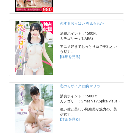
恋するおっぱい 春原ももか
消費ポイント：1500Pt
カテゴリー：TIARAS
アニメ好きでおっとり系で美乳とい
う魅力…
[詳細を見る]
恋のモザイク 由良マリカ
消費ポイント：1500Pt
カテゴリー：Smash TV(Spice Visual)
強い瞳と美しい脚線美が魅力の、美
少女ア…
[詳細を見る]