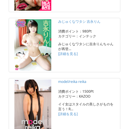
みじゅくなワタシ 吉永りん
消費ポイント：980Pt
カテゴリー：インテック
みじゅくなワタシに吉永りんちゃん
が再登…
[詳細を見る]
model/reika reika
消費ポイント：1500Pt
カテゴリー：KAZOO
イイ女はスタイルの美しさがものを
言う！R…
[詳細を見る]