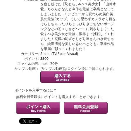
を癒し続けた【恥じらいNo.１美少女】「山崎水
愛」ちゃんがなんと今作を最後に卒業となって
しまいました…！デビューから変わらぬ美白美
肌の最強Fカップ、そして思わずカメラから目を
そらしちゃったりちょっぴりぎこちないポージ
ングなどの初々しさがハートに刺さりまくった
愛すべき美少女が最後に限界まで挑戦してくれ
ました！究極の恥ずかしがり屋さんの水愛ちゃ
ん、純潔清楚な美しい思い出とともに卒業作品
を華麗に彩ってくれました！
カテゴリー:
Smash TV(Spice Visual)
ポイント:
3500
ファイル内容:
mp4 70分
サンプル動画：
[サンプル動画]はログイン後にご覧になれます。
ポイントを入手するには？
無料会員登録後にポイントを購入することができます。