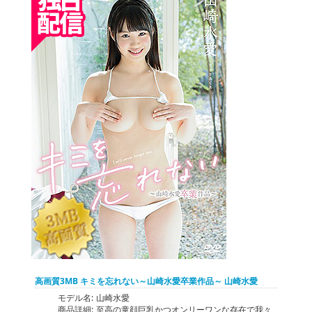
高画質3MB キミを忘れない～山崎水愛卒業作品～ 山崎水愛
モデル名:
山崎水愛
商品詳細:
至高の童顔巨乳かつオンリーワンな存在で我々