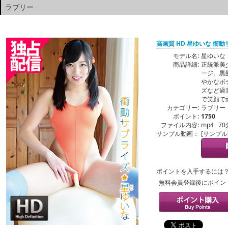
ラブリー
高画質 HD 星ゆいな 衝
モデル名:
星ゆいな
商品詳細:
正統派美
ージ。黒
やかなボ
ズなど過
で笑顔で
カテゴリー:
ラブリー
ポイント:
1750
ファイル内容:
mp4 70
サンプル動画：
[サンプ
ポイントを入手するには
無料会員登録後にポイン