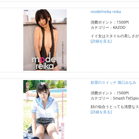
model/reika reika
消費ポイント：1500Pt
カテゴリー：KAZOO
イイ女はスタイルの美しさが
[詳細を見る]
欲望のスイッチ 堀口みなみ
消費ポイント：1500Pt
カテゴリー：Smash TV(Spice 
顔の似合うとっても清楚なス
[詳細を見る]