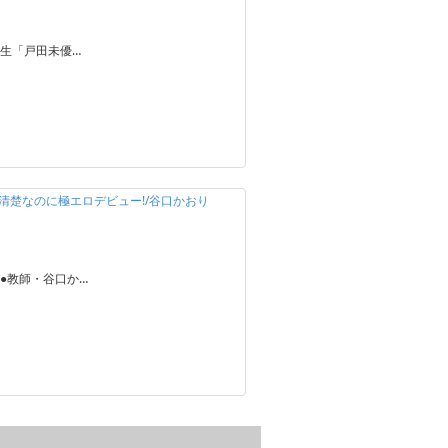
生「戸田未優…
清楚なのに極エロデビュー!/谷口かおり
●教師・谷口か…