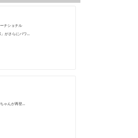
ーナショナル
-X」がさらにパワ…
ちゃんが再登…