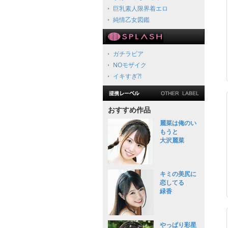
巨乳素人限界着エロ
純情乙女図鑑
ガチラビア
NOモザイク
イキすぎ?!
おすすめ作品
麗菜は俺のい
もうと
大沢麗菜
キミの美尻に
恋してる
緑香
やっぱり彩星