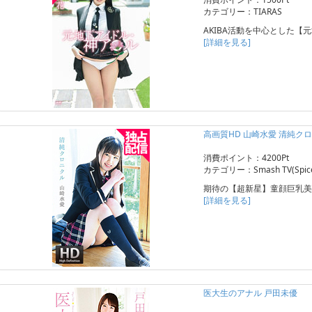
カテゴリー：TIARAS
AKIBA活動を中心とした【
[詳細を見る]
高画質HD 山崎水愛 清純ク
消費ポイント：4200Pt
カテゴリー：Smash TV(Spice 
期待の【超新星】童顔巨乳美
[詳細を見る]
医大生のアナル 戸田未優