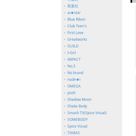
双葉社
ai★star
Blue Ribon
Club Teen's
First Love
Greatworks
GUILD
I-Girl
IMPACT
No.3
No brand
nude★i
OMEGA
pistil
Shadow Moon
Shake Body
Smash TV(Spice Visual)
SOMEBODY
Spice Visual
TIARAS