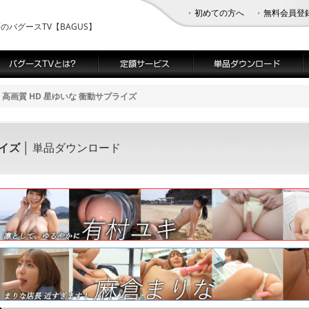
初めての方へ
無料会員登
バグースTV【BAGUS】
高画質 HD 星ゆいな 衝動サプライズ
ライズ
│ 単品ダウンロード