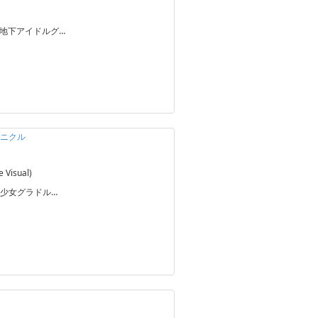
元地下アイドルグ…
ロニクル
Visual)
少女グラドル…