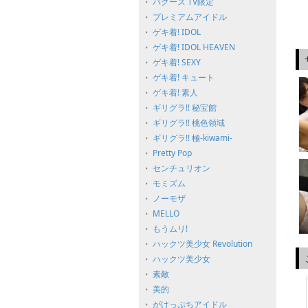
バグース TV限定
プレミアムアイドル
ゲキ着! IDOL
ゲキ着! IDOL HEAVEN
ゲキ着! SEXY
ゲキ着! キュート
ゲキ着! 素人
ギリグラ!! 秘宝館
ギリグラ!! 桃色領域
ギリグラ!! 極-kiwami-
Pretty Pop
センチュリオン
モミズム
ノーモザ
MELLO
もうムリ!
ハックツ美少女 Revolution
ハックツ美少女
素敵
美的
がけっぷちアイドル