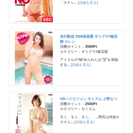
「ＳＰＬ…
[詳細を見る]
先行配信 3MB高画質 ギリグラ!!秘宝
館 カレン
消費ポイント：
3500Pt
カテゴリー：ギリグラ!!秘宝館
アイドルの“秘”められたお“宝”を堪能
する…
[詳細を見る]
HDハイビジョン モミズム 上野なつ
消費ポイント：
2500Pt
カテゴリー：モミズム
モミ。モミ。モミ。 …男性は何故か
そそら…
[詳細を見る]