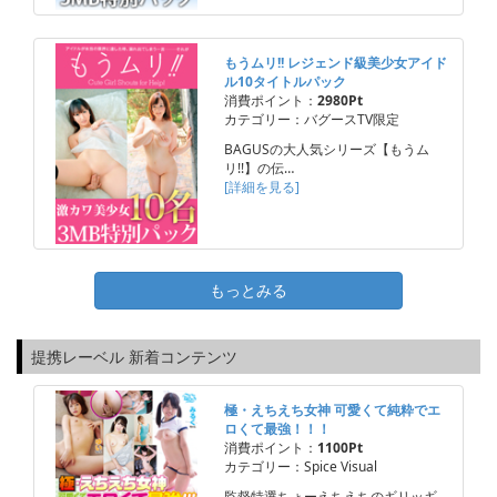
もうムリ!! レジェンド級美少女アイド
ル10タイトルパック
消費ポイント：
2980Pt
カテゴリー：バグースTV限定
BAGUSの大人気シリーズ【もうム
リ!!】の伝…
[詳細を見る]
もっとみる
提携レーベル 新着コンテンツ
極・えちえち女神 可愛くて純粋でエ
ロくて最強！！！
消費ポイント：
1100Pt
カテゴリー：Spice Visual
監督特選ちょーえちえちのギリッギ