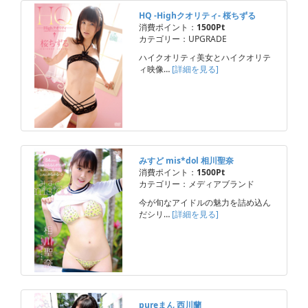
HQ -Highクオリティ- 桜ちずる
消費ポイント：
1500Pt
カテゴリー：UPGRADE
ハイクオリティ美女とハイクオリテ
ィ映像…
[詳細を見る]
みすど mis*dol 相川聖奈
消費ポイント：
1500Pt
カテゴリー：メディアブランド
今が旬なアイドルの魅力を詰め込ん
だシリ…
[詳細を見る]
pureまん 西川蘭