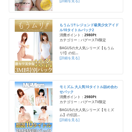
[詳細を見る]
もうムリ!! レジェンド級美少女アイド
ル10タイトルパック2
消費ポイント：
2980Pt
カテゴリー：バグースTV限定
BAGUSの大人気シリーズ【もうム
リ!!】の伝…
[詳細を見る]
モミズム 大人気10タイトル詰め合わ
せパック
消費ポイント：
2980Pt
カテゴリー：バグースTV限定
BAGUSの大人気シリーズ【モミズ
ム】の伝説…
[詳細を見る]