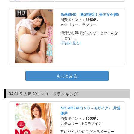
高画質HD 【配信限定】美少女令嬢5
消費ポイント：
2980Pt
カテゴリー：ラブリー
清楚なお嬢様があんなことやこんな
ことを……
[詳細を見る]
もっとみる
BAGUS 人気ダウンロードランキング
NO MOSAIC(ＮＯ－モザイク） 月城
優芽
消費ポイント：
1500Pt
カテゴリー：NOモザイク
常にパイパンにこだわるメーカー