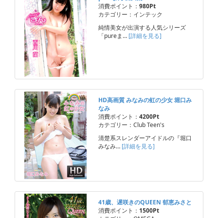
消費ポイント：
980Pt
カテゴリー：インテック
純情美女が出演する人気シリーズ
「pureま…
[詳細を見る]
HD高画質 みなみの虹の少女 堀口み
なみ
消費ポイント：
4200Pt
カテゴリー：Club Teen's
清楚系スレンダーアイドルの『堀口
みなみ…
[詳細を見る]
41歳、遅咲きのQUEEN 郁恵みさと
消費ポイント：
1500Pt