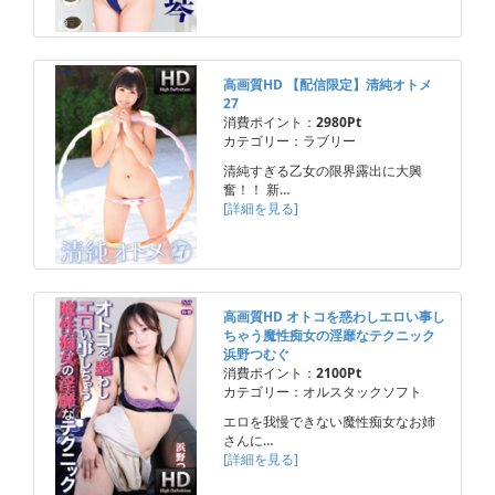
高画質HD 【配信限定】清純オトメ
27
消費ポイント：
2980Pt
カテゴリー：ラブリー
清純すぎる乙女の限界露出に大興
奮！！ 新…
[詳細を見る]
高画質HD オトコを惑わしエロい事し
ちゃう魔性痴女の淫靡なテクニック
浜野つむぐ
消費ポイント：
2100Pt
カテゴリー：オルスタックソフト
エロを我慢できない魔性痴女なお姉
さんに…
[詳細を見る]