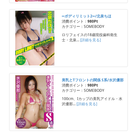
∞ボディリミット2∞/北泉ちほ
消費ポイント：
980Pt
カテゴリー：SOMEBODY
ロリフェイスの18歳現役歯科衛生
士・北泉…
[詳細を見る]
美乳とTフロントの関係 S系/水沢優那
消費ポイント：
980Pt
カテゴリー：SOMEBODY
100cm、Iカップの美乳アイドル・水
沢優那…
[詳細を見る]