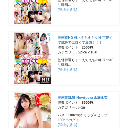
リ動画…
[詳細を見る]
高画質HD 極・えちえち女神 可愛く
て純粋でエロくて最強！！！
消費ポイント：
2500Pt
カテゴリー：Spice Visual
監督特選ちょーえちえちのギリッギ
リ動画…
[詳細を見る]
高画質3MB Newtopia 永瀬永茉
消費ポイント：
3500Pt
カテゴリー：I-Girl
バスト100cmのIカップ＆ヒップ
100cmのダイ…
[詳細を見る]