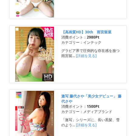
【高画質HD】30th 雨宮留菜
消費ポイント：
2980Pt
カテゴリー：インテック
グラビア界で圧倒的な存在感を放つ
雨宮留…
[詳細を見る]
激写 藤代さや「美少女デビュー」 藤
代さや
消費ポイント：
1500Pt
カテゴリー：メディアブランド
「激写」シリーズに、長い黒髪、雪
のよう…
[詳細を見る]