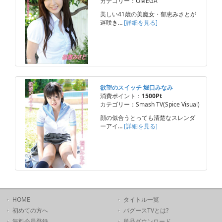
カテゴリー：OMEGA
美しい41歳の美魔女・郁恵みさとが
遅咲き…
[詳細を見る]
欲望のスイッチ 堀口みなみ
消費ポイント：
1500Pt
カテゴリー：Smash TV(Spice Visual)
顔の似合うとっても清楚なスレンダ
ーアイ…
[詳細を見る]
HOME
タイトル一覧
初めての方へ
バグースTVとは?
無料会員登録
単品ダウンロード