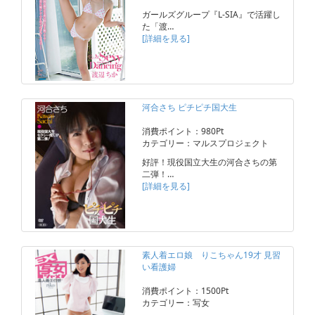
ガールズグループ『L-SIA』で活躍し
た「渡…
[詳細を見る]
河合さち ピチピチ国大生
消費ポイント：980Pt
カテゴリー：マルスプロジェクト
好評！現役国立大生の河合さちの第
二弾！…
[詳細を見る]
素人着エロ娘 りこちゃん19才 見習
い看護婦
消費ポイント：1500Pt
カテゴリー：写女