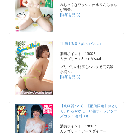
みじゅくなワタシに吉永りんちゃん
が再登…
[詳細を見る]
井澤はる夏 Splash Peach
消費ポイント：1500Pt
カテゴリー：Spice Visual
プリプリの桃尻もハジケる元気娘！
小柄ム…
[詳細を見る]
【高画質3MB】 【配信限定】凛とし
て、ゆるやかに 18禁ディレクター
ズカット 有村ユキ
消費ポイント：1980Pt
カテゴリー：アースダイバー