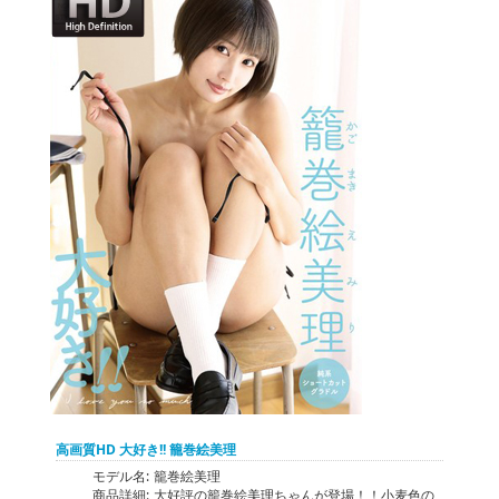
高画質HD 大好き!! 籠巻絵美理
モデル名:
籠巻絵美理
商品詳細:
大好評の籠巻絵美理ちゃんが登場！！小麦色の