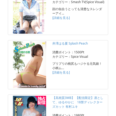
カテゴリー：Smash TV(Spice Visual)
顔の似合うとっても清楚なスレンダ
ーアイ…
[詳細を見る]
井澤はる夏 Splash Peach
消費ポイント：1500Pt
カテゴリー：Spice Visual
プリプリの桃尻もハジケる元気娘！
小柄ム…
[詳細を見る]
【高画質3MB】 【配信限定】凛とし
て、ゆるやかに 18禁ディレクター
ズカット 有村ユキ
消費ポイント：1980Pt