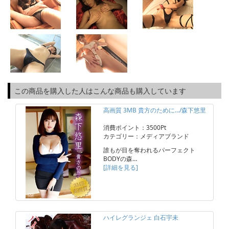
この商品を購入した人はこんな商品も購入しています
高画質 3MB 貴方のために…/森下悠里
消費ポイント：3500Pt
カテゴリー：メディアブランド
誰もが目を奪われるパーフェクト
BODYの森…
[詳細を見る]
ハイレグランジェ 白石宇未