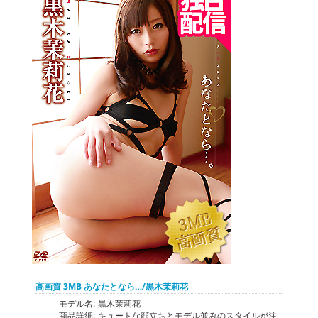
高画質 3MB あなたとなら…/黒木茉莉花
モデル名:
黒木茉莉花
商品詳細:
キュートな顔立ちとモデル並みのスタイルが注