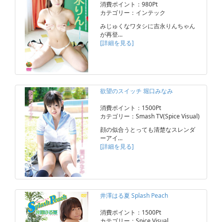
消費ポイント：980Pt
カテゴリー：インテック
みじゅくなワタシに吉永りんちゃん
が再登…
[詳細を見る]
欲望のスイッチ 堀口みなみ
消費ポイント：1500Pt
カテゴリー：Smash TV(Spice Visual)
顔の似合うとっても清楚なスレンダ
ーアイ…
[詳細を見る]
井澤はる夏 Splash Peach
消費ポイント：1500Pt
カテゴリー：Spice Visual