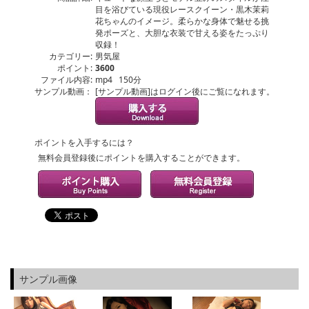
目を浴びている現役レースクイーン・黒木茉莉
花ちゃんのイメージ。柔らかな身体で魅せる挑
発ポーズと、大胆な衣装で甘える姿をたっぷり
収録！
カテゴリー:
男気屋
ポイント:
3600
ファイル内容:
mp4 150分
サンプル動画：
[サンプル動画]はログイン後にご覧になれます。
ポイントを入手するには？
無料会員登録後にポイントを購入することができます。
サンプル画像