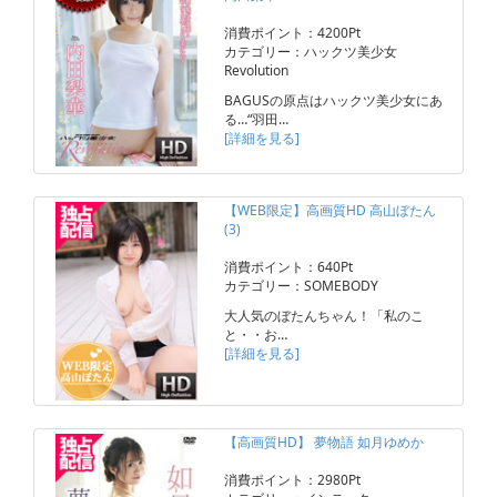
消費ポイント：4200Pt
カテゴリー：ハックツ美少女
Revolution
BAGUSの原点はハックツ美少女にあ
る…“羽田…
[詳細を見る]
【WEB限定】高画質HD 高山ぼたん
(3)
消費ポイント：640Pt
カテゴリー：SOMEBODY
大人気のぼたんちゃん！「私のこ
と・・お…
[詳細を見る]
【高画質HD】 夢物語 如月ゆめか
消費ポイント：2980Pt