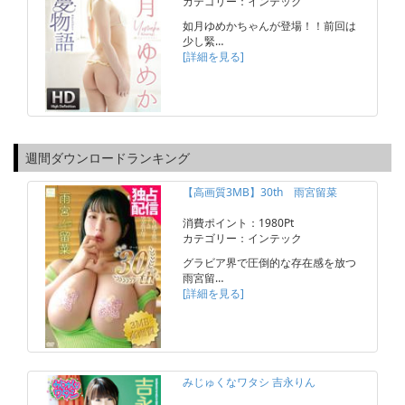
カテゴリー：インテック
如月ゆめかちゃんが登場！！前回は
少し緊…
[詳細を見る]
週間ダウンロードランキング
【高画質3MB】30th 雨宮留菜
消費ポイント：1980Pt
カテゴリー：インテック
グラビア界で圧倒的な存在感を放つ
雨宮留…
[詳細を見る]
みじゅくなワタシ 吉永りん