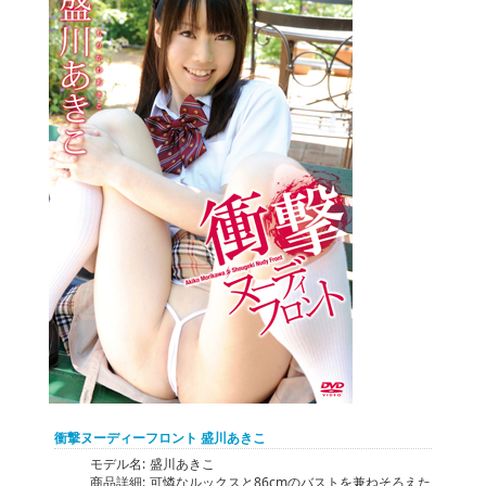
衝撃ヌーディーフロント 盛川あきこ
モデル名:
盛川あきこ
商品詳細:
可憐なルックスと86cmのバストを兼ねそろえた