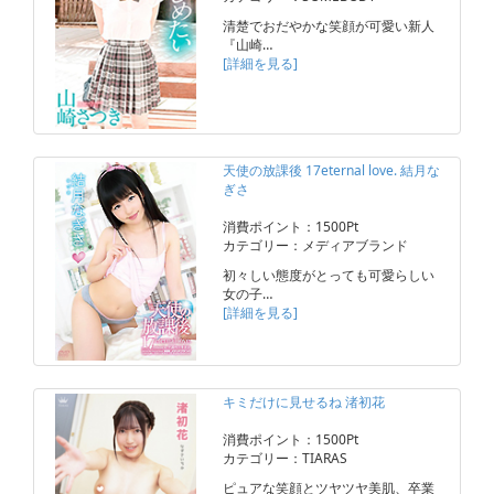
清楚でおだやかな笑顔が可愛い新人
『山崎…
[詳細を見る]
天使の放課後 17eternal love. 結月な
ぎさ
消費ポイント：1500Pt
カテゴリー：メディアブランド
初々しい態度がとっても可愛らしい
女の子…
[詳細を見る]
キミだけに見せるね 渚初花
消費ポイント：1500Pt
カテゴリー：TIARAS
ピュアな笑顔とツヤツヤ美肌、卒業