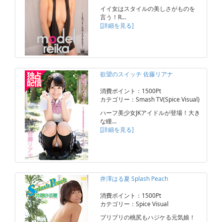
イイ女はスタイルの美しさがものを
言う！R…
[詳細を見る]
欲望のスイッチ 佐藤リアナ
消費ポイント：1500Pt
カテゴリー：Smash TV(Spice Visual)
ハーフ美少女JKアイドルが登場！大き
な瞳…
[詳細を見る]
井澤はる夏 Splash Peach
消費ポイント：1500Pt
カテゴリー：Spice Visual
プリプリの桃尻もハジケる元気娘！