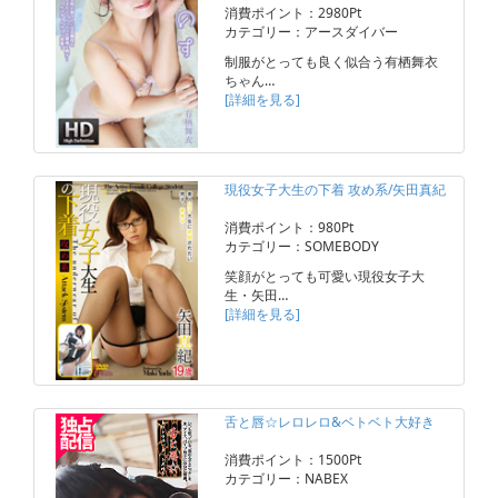
消費ポイント：2980Pt
カテゴリー：アースダイバー
制服がとっても良く似合う有栖舞衣
ちゃん…
[詳細を見る]
現役女子大生の下着 攻め系/矢田真紀
消費ポイント：980Pt
カテゴリー：SOMEBODY
笑顔がとっても可愛い現役女子大
生・矢田…
[詳細を見る]
舌と唇☆レロレロ&ベトベト大好き
消費ポイント：1500Pt
カテゴリー：NABEX