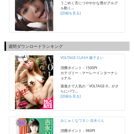
うごめく舌につややかな唇がグルグ
ル動く…
[詳細を見る]
週間ダウンロードランキング
VOLTAGE CLASH 藤子まい
消費ポイント：1500Pt
カテゴリー：マーレーインターナシ
ョナル
過激さで人気の「VOLTAGE-X」がさ
らにパワ…
[詳細を見る]
みじゅくなワタシ 吉永りん
消費ポイント：980Pt