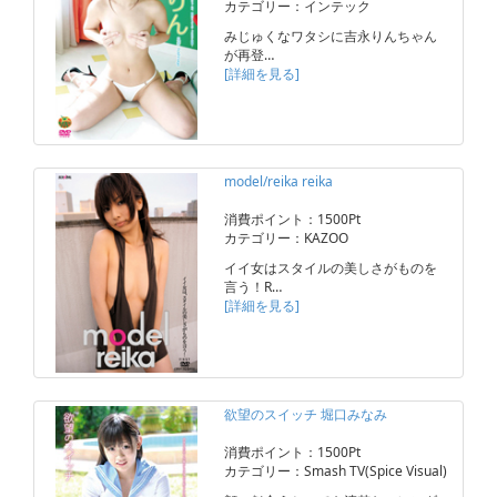
カテゴリー：インテック
みじゅくなワタシに吉永りんちゃん
が再登…
[詳細を見る]
model/reika reika
消費ポイント：1500Pt
カテゴリー：KAZOO
イイ女はスタイルの美しさがものを
言う！R…
[詳細を見る]
欲望のスイッチ 堀口みなみ
消費ポイント：1500Pt
カテゴリー：Smash TV(Spice Visual)