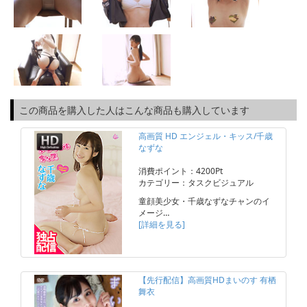
この商品を購入した人はこんな商品も購入しています
高画質 HD エンジェル・キッス/千歳
なずな
消費ポイント：4200Pt
カテゴリー：タスクビジュアル
童顔美少女・千歳なずなチャンのイ
メージ…
[詳細を見る]
【先行配信】高画質HDまいのす 有栖
舞衣