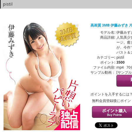
pistil
高画質 3MB 伊藤みずき
モデル名:
伊藤みず
商品詳細:
人気美少
ージ。癒
が、今作
バスト＆
カテゴリー:
pistil
ポイント:
3500
ファイル内容:
mp4 70
サンプル動画：
[サンプ
ポイントを入手するには
無料会員登録後にポイン