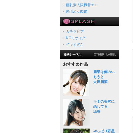
巨乳素人限界着エロ
純情乙女図鑑
ガチラビア
NOモザイク
イキすぎ?!
おすすめ作品
麗菜は俺のい
もうと
大沢麗菜
キミの美尻に
恋してる
緑香
やっぱり彩星