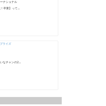
ーナショナル
祝！卒業】って…
サプライズ
いなチャンの2…