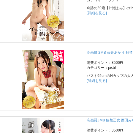
奇跡の39歳【片瀬まみ】の1s
[詳細を見る]
高画質 3MB 藤井あかり 解
消費ポイント：3500Pt
カテゴリー：pistil
バスト92cmのHカップの大
[詳細を見る]
高画質3MB 解禁乙女 西田み
消費ポイント：3500Pt