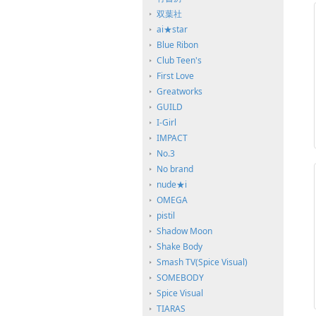
双葉社
ai★star
Blue Ribon
Club Teen's
First Love
Greatworks
GUILD
I-Girl
IMPACT
No.3
No brand
nude★i
OMEGA
pistil
Shadow Moon
Shake Body
Smash TV(Spice Visual)
SOMEBODY
Spice Visual
TIARAS