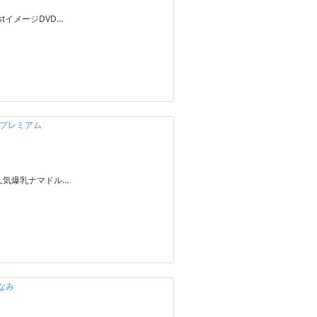
tイメージDVD…
禁プレミアム
人気爆乳ナマドル…
なみ