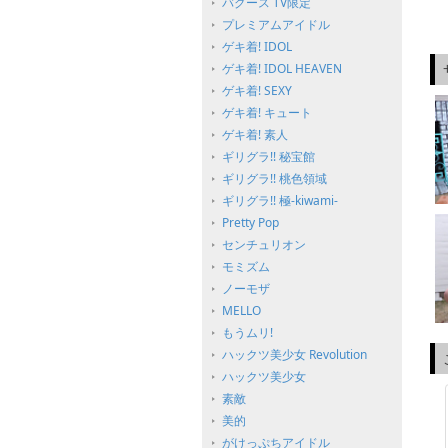
バグース TV限定
プレミアムアイドル
ゲキ着! IDOL
ゲキ着! IDOL HEAVEN
ゲキ着! SEXY
ゲキ着! キュート
ゲキ着! 素人
ギリグラ!! 秘宝館
ギリグラ!! 桃色領域
ギリグラ!! 極-kiwami-
Pretty Pop
センチュリオン
モミズム
ノーモザ
MELLO
もうムリ!
ハックツ美少女 Revolution
ハックツ美少女
素敵
美的
がけっぷちアイドル