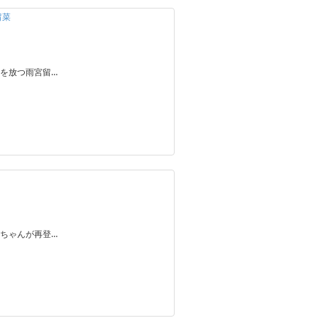
留菜
を放つ雨宮留…
ちゃんが再登…