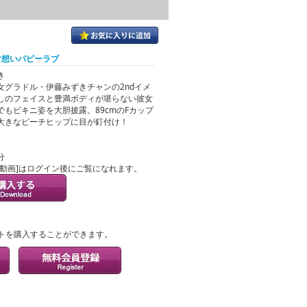
 片想いパピーラブ
き
女グラドル・伊藤みずきチャンの2ndイメ
しのフェイスと豊満ボディが堪らない彼女
でもビキニ姿を大胆披露。89cmのFカップ
大きなピーチヒップに目が釘付け！
分
ル動画]はログイン後にご覧になれます。
？
トを購入することができます。