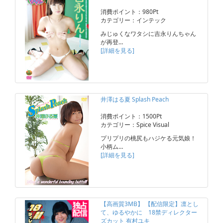
消費ポイント：980Pt
カテゴリー：インテック
みじゅくなワタシに吉永りんちゃん
が再登…
[詳細を見る]
井澤はる夏 Splash Peach
消費ポイント：1500Pt
カテゴリー：Spice Visual
プリプリの桃尻もハジケる元気娘！
小柄ム…
[詳細を見る]
【高画質3MB】 【配信限定】凛とし
て、ゆるやかに 18禁ディレクター
ズカット 有村ユキ