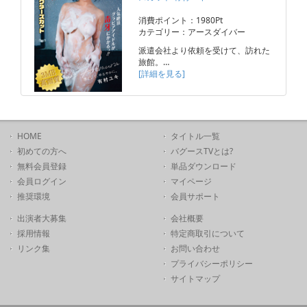
消費ポイント：1980Pt
カテゴリー：アースダイバー
派遣会社より依頼を受けて、訪れた
旅館。…
[詳細を見る]
HOME
タイトル一覧
初めての方へ
バグースTVとは?
無料会員登録
単品ダウンロード
会員ログイン
マイページ
推奨環境
会員サポート
出演者大募集
会社概要
採用情報
特定商取引について
リンク集
お問い合わせ
プライバシーポリシー
サイトマップ