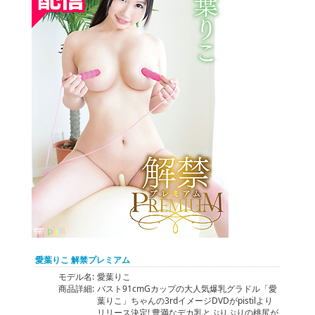
愛葉りこ 解禁プレミアム
モデル名:
愛葉りこ
商品詳細:
バスト91cmGカップの大人気爆乳グラドル「愛
葉りこ」ちゃんの3rdイメージDVDがpistilより
リリース決定! 豊満なデカ乳とぷりぷりの桃尻が