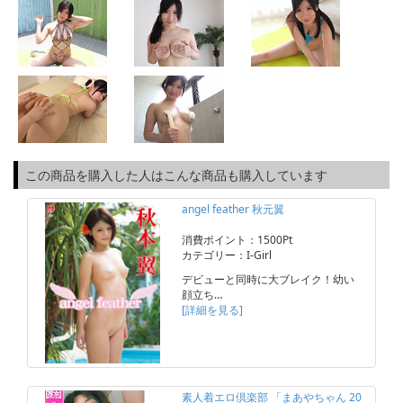
この商品を購入した人はこんな商品も購入しています
angel feather 秋元翼
消費ポイント：1500Pt
カテゴリー：I-Girl
デビューと同時に大ブレイク！幼い
顔立ち…
[詳細を見る]
素人着エロ倶楽部 「まあやちゃん 20