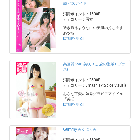
歳 バスガイド」
消費ポイント：1500Pt
カテゴリー：写女
透き通るような白い美肌の持ち主ま
あやち…
[詳細を見る]
高画質3MB 美咲りこ 恋の聖域+(プラ
ス)
消費ポイント：3500Pt
カテゴリー：Smash TV(Spice Visual)
おさな可愛い妹系グラビアアイドル
「美咲…
[詳細を見る]
Gummy みくにくみ
消費ポイント：1500Pt