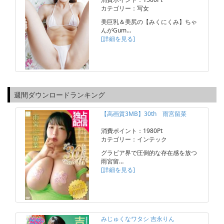
カテゴリー：写女
美巨乳＆美尻の【みくにくみ】ちゃ
んがGum…
[詳細を見る]
週間ダウンロードランキング
【高画質3MB】30th 雨宮留菜
消費ポイント：1980Pt
カテゴリー：インテック
グラビア界で圧倒的な存在感を放つ
雨宮留…
[詳細を見る]
みじゅくなワタシ 吉永りん