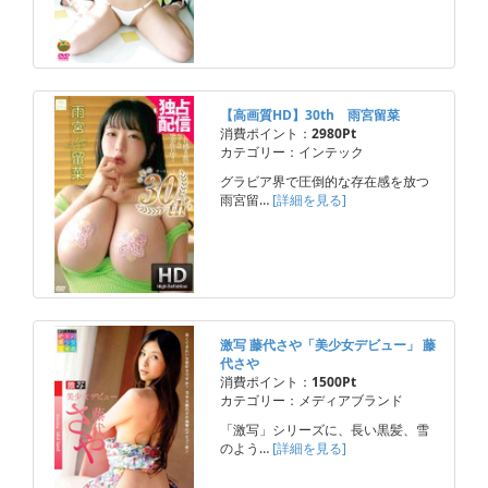
【高画質HD】30th 雨宮留菜
消費ポイント：
2980Pt
カテゴリー：インテック
グラビア界で圧倒的な存在感を放つ
雨宮留…
[詳細を見る]
激写 藤代さや「美少女デビュー」 藤
代さや
消費ポイント：
1500Pt
カテゴリー：メディアブランド
「激写」シリーズに、長い黒髪、雪
のよう…
[詳細を見る]