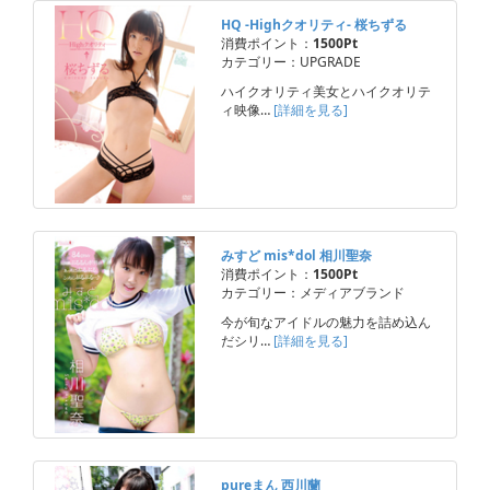
HQ -Highクオリティ- 桜ちずる
消費ポイント：
1500Pt
カテゴリー：UPGRADE
ハイクオリティ美女とハイクオリテ
ィ映像…
[詳細を見る]
みすど mis*dol 相川聖奈
消費ポイント：
1500Pt
カテゴリー：メディアブランド
今が旬なアイドルの魅力を詰め込ん
だシリ…
[詳細を見る]
pureまん 西川蘭