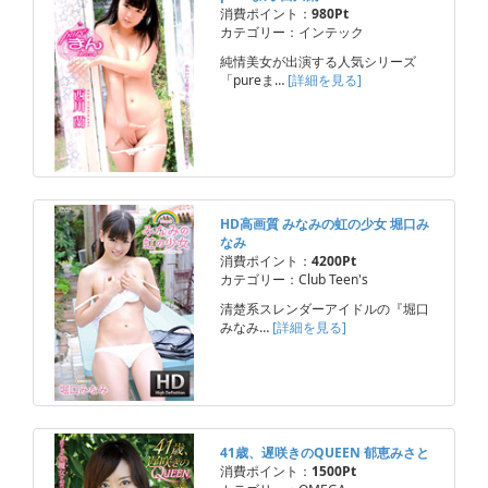
消費ポイント：
980Pt
カテゴリー：インテック
純情美女が出演する人気シリーズ
「pureま…
[詳細を見る]
HD高画質 みなみの虹の少女 堀口み
なみ
消費ポイント：
4200Pt
カテゴリー：Club Teen's
清楚系スレンダーアイドルの『堀口
みなみ…
[詳細を見る]
41歳、遅咲きのQUEEN 郁恵みさと
消費ポイント：
1500Pt