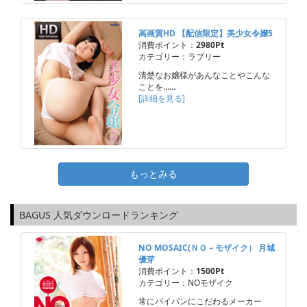
高画質HD 【配信限定】美少女令嬢5
消費ポイント：
2980Pt
カテゴリー：ラブリー
清楚なお嬢様があんなことやこんな
ことを……
[詳細を見る]
もっとみる
BAGUS 人気ダウンロードランキング
NO MOSAIC(ＮＯ－モザイク） 月城
優芽
消費ポイント：
1500Pt
カテゴリー：NOモザイク
常にパイパンにこだわるメーカー