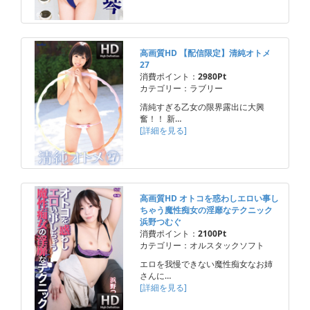
高画質HD 【配信限定】清純オトメ
27
消費ポイント：
2980Pt
カテゴリー：ラブリー
清純すぎる乙女の限界露出に大興
奮！！ 新…
[詳細を見る]
高画質HD オトコを惑わしエロい事し
ちゃう魔性痴女の淫靡なテクニック
浜野つむぐ
消費ポイント：
2100Pt
カテゴリー：オルスタックソフト
エロを我慢できない魔性痴女なお姉
さんに…
[詳細を見る]