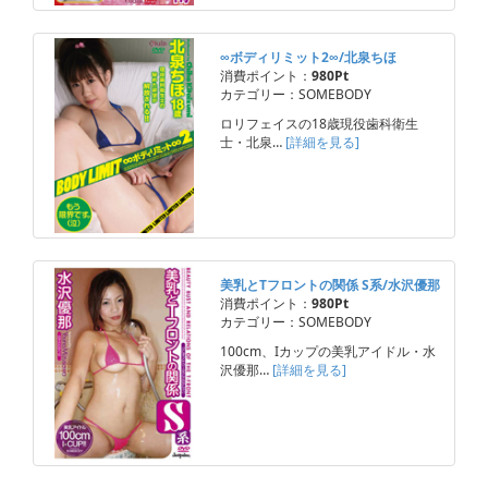
∞ボディリミット2∞/北泉ちほ
消費ポイント：
980Pt
カテゴリー：SOMEBODY
ロリフェイスの18歳現役歯科衛生
士・北泉…
[詳細を見る]
美乳とTフロントの関係 S系/水沢優那
消費ポイント：
980Pt
カテゴリー：SOMEBODY
100cm、Iカップの美乳アイドル・水
沢優那…
[詳細を見る]