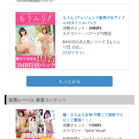
もうムリ!! レジェンド級美少女アイド
ル10タイトルパック
消費ポイント：
2980Pt
カテゴリー：バグースTV限定
BAGUSの大人気シリーズ【もうム
リ!!】の伝…
[詳細を見る]
もっとみる
提携レーベル 新着コンテンツ
極・えちえち女神 可愛くて純粋でエ
ロくて最強！！！
消費ポイント：
1100Pt
カテゴリー：Spice Visual
監督特選ちょーえちえちのギリッギ