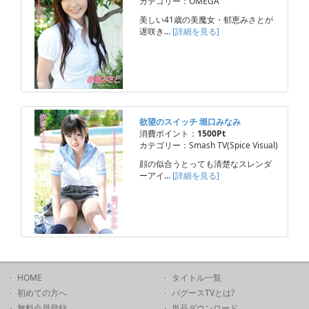
カテゴリー：OMEGA
美しい41歳の美魔女・郁恵みさとが
遅咲き…
[詳細を見る]
欲望のスイッチ 堀口みなみ
消費ポイント：
1500Pt
カテゴリー：Smash TV(Spice Visual)
顔の似合うとっても清楚なスレンダ
ーアイ…
[詳細を見る]
HOME
タイトル一覧
初めての方へ
バグースTVとは?
無料会員登録
単品ダウンロード