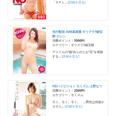
「ＳＰＬ…
[詳細を見る]
先行配信 3MB高画質 ギリグラ!!秘宝
館 カレン
消費ポイント：
3500Pt
カテゴリー：ギリグラ!!秘宝館
アイドルの“秘”められたお“宝”を堪能
する…
[詳細を見る]
HDハイビジョン モミズム 上野なつ
消費ポイント：
2500Pt
カテゴリー：モミズム
モミ。モミ。モミ。 …男性は何故か
そそら…
[詳細を見る]