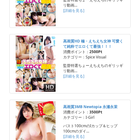
リ動画…
[詳細を見る]
高画質HD 極・えちえち女神 可愛く
て純粋でエロくて最強！！！
消費ポイント：
2500Pt
カテゴリー：Spice Visual
監督特選ちょーえちえちのギリッギ
リ動画…
[詳細を見る]
高画質3MB Newtopia 永瀬永茉
消費ポイント：
3500Pt
カテゴリー：I-Girl
バスト100cmのIカップ＆ヒップ
100cmのダイ…
[詳細を見る]