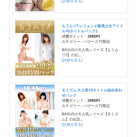
[詳細を見る]
もうムリ!! レジェンド級美少女アイド
ル10タイトルパック2
消費ポイント：
2980Pt
カテゴリー：バグースTV限定
BAGUSの大人気シリーズ【もうム
リ!!】の伝…
[詳細を見る]
モミズム 大人気10タイトル詰め合わ
せパック
消費ポイント：
2980Pt
カテゴリー：バグースTV限定
BAGUSの大人気シリーズ【モミズ
ム】の伝説…
[詳細を見る]