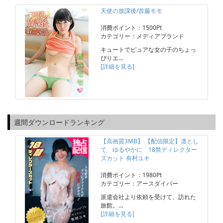
天使の放課後/首藤モモ
消費ポイント：1500Pt
カテゴリー：メディアブランド
キュートでピュアな女の子のちょっ
ぴりエ…
[詳細を見る]
週間ダウンロードランキング
【高画質3MB】 【配信限定】凛とし
て、ゆるやかに 18禁ディレクター
ズカット 有村ユキ
消費ポイント：1980Pt
カテゴリー：アースダイバー
派遣会社より依頼を受けて、訪れた
旅館。…
[詳細を見る]