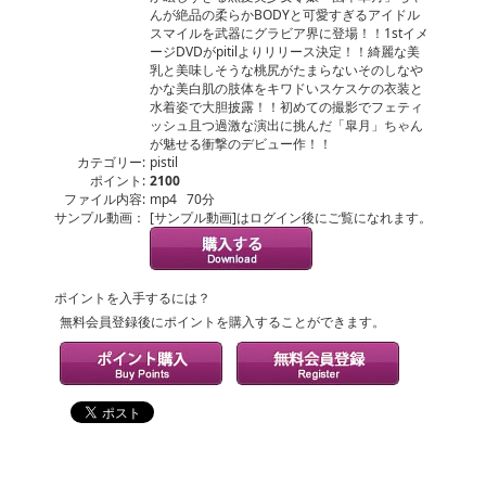
んが絶品の柔らかBODYと可愛すぎるアイドル
スマイルを武器にグラビア界に登場！！1stイメ
ージDVDがpitilよりリリース決定！！綺麗な美
乳と美味しそうな桃尻がたまらないそのしなや
かな美白肌の肢体をキワドいスケスケの衣装と
水着姿で大胆披露！！初めての撮影でフェティ
ッシュ且つ過激な演出に挑んだ「皐月」ちゃん
が魅せる衝撃のデビュー作！！
カテゴリー:
pistil
ポイント:
2100
ファイル内容:
mp4 70分
サンプル動画：
[サンプル動画]はログイン後にご覧になれます。
ポイントを入手するには？
無料会員登録後にポイントを購入することができます。