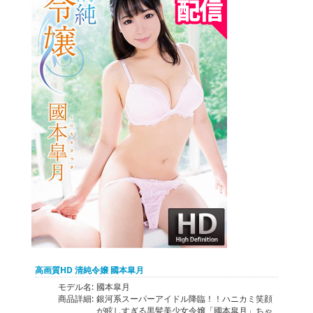
高画質HD 清純令嬢 國本皐月
モデル名:
國本皐月
商品詳細:
銀河系スーパーアイドル降臨！！ハニカミ笑顔
が眩しすぎる黒髪美少女令嬢「國本皐月」ちゃ