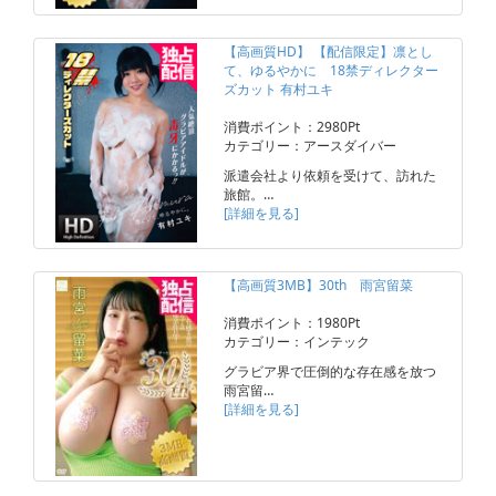
【高画質HD】 【配信限定】凛とし
て、ゆるやかに 18禁ディレクター
ズカット 有村ユキ
消費ポイント：2980Pt
カテゴリー：アースダイバー
派遣会社より依頼を受けて、訪れた
旅館。…
[詳細を見る]
【高画質3MB】30th 雨宮留菜
消費ポイント：1980Pt
カテゴリー：インテック
グラビア界で圧倒的な存在感を放つ
雨宮留…
[詳細を見る]