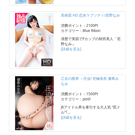
高画質 HD 恋糸ラプソディ/尼野なみ
消費ポイント：2100Pt
カテゴリー：Blue Ribon
清楚で美肌でFカップの秋田美人「尼
野なみ…
[詳細を見る]
乙女の限界 ～圧迫! 究極美尻 優希み
なみ
消費ポイント：1500Pt
カテゴリー：pistil
JKアイドル界を牽引する大人気 “尻ド
ル”｢…
[詳細を見る]