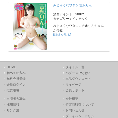
みじゅくなワタシ 吉永りん
消費ポイント：980Pt
カテゴリー：インテック
みじゅくなワタシに吉永りんちゃん
が再登…
[詳細を見る]
HOME
タイトル一覧
初めての方へ
バグースTVとは?
無料会員登録
単品ダウンロード
会員ログイン
マイページ
推奨環境
会員サポート
出演者大募集
会社概要
採用情報
特定商取引について
リンク集
お問い合わせ
プライバシーポリシー