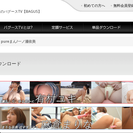
初めての方へ
無料会員登
バグースTV【BAGUS】
pureまん/一ノ瀬依美
ウンロード