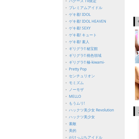
バグース TV限定
プレミアムアイドル
ゲキ着! IDOL
ゲキ着! IDOL HEAVEN
ゲキ着! SEXY
ゲキ着! キュート
ゲキ着! 素人
ギリグラ!! 秘宝館
ギリグラ!! 桃色領域
ギリグラ!! 極-kiwami-
Pretty Pop
センチュリオン
モミズム
ノーモザ
MELLO
もうムリ!
ハックツ美少女 Revolution
ハックツ美少女
素敵
美的
がけっぷちアイドル