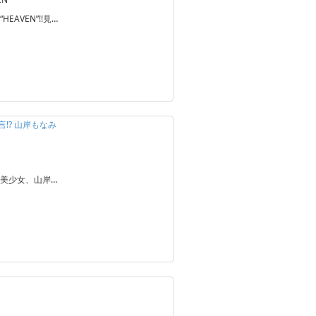
AVEN”!!見…
!? 山岸もなみ
美少女、山岸…