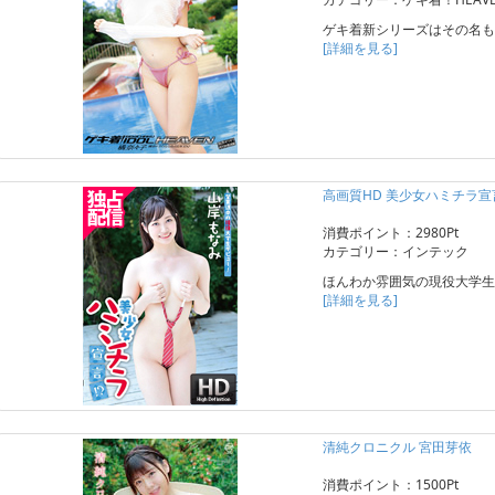
ゲキ着新シリーズはその名も“HE
[詳細を見る]
高画質HD 美少女ハミチラ宣言
消費ポイント：2980Pt
カテゴリー：インテック
ほんわか雰囲気の現役大学生
[詳細を見る]
清純クロニクル 宮田芽依
消費ポイント：1500Pt