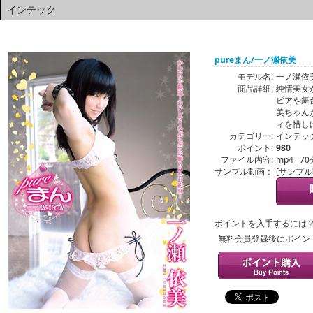
インテック
pureまん/一ノ瀬依美
モデル名:
一ノ瀬依
商品詳細:
純情美女
ビアや舞
美ちゃん
ィを惜し
カテゴリー:
インテッ
ポイント:
980
ファイル内容:
mp4 70
サンプル動画：
[サンプ
ポイントを入手するには
無料会員登録後にポイン