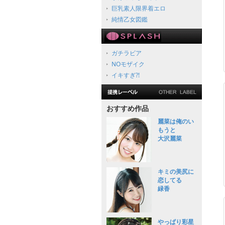
巨乳素人限界着エロ
純情乙女図鑑
ガチラビア
NOモザイク
イキすぎ?!
おすすめ作品
麗菜は俺のい
もうと
大沢麗菜
キミの美尻に
恋してる
緑香
やっぱり彩星