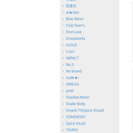
双葉社
ai★star
Blue Ribon
Club Teen's
First Love
Greatworks
GUILD
I-Girl
IMPACT
No.3
No brand
nude★i
OMEGA
pistil
Shadow Moon
Shake Body
Smash TV(Spice Visual)
SOMEBODY
Spice Visual
TIARAS