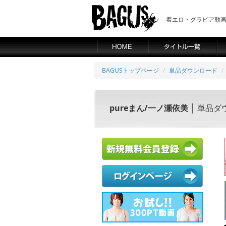
着エロ・グラビア動画の
BAGUSトップページ
単品ダウンロード
pureまん/一ノ瀬依美
│ 単品ダ