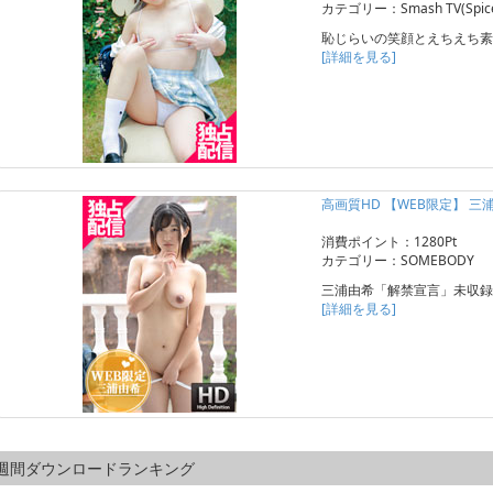
カテゴリー：Smash TV(Spice 
恥じらいの笑顔とえちえち素
[詳細を見る]
高画質HD 【WEB限定】 三浦
消費ポイント：1280Pt
カテゴリー：SOMEBODY
三浦由希「解禁宣言」未収録
[詳細を見る]
週間ダウンロードランキング