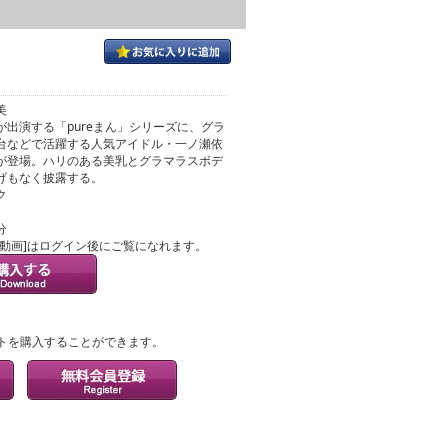
美
が出演する「pureまん」シリーズに、グラ
台などで活躍する人気アイドル・一ノ瀬依
が登場。ハリのある美乳とグラマラスボデ
げもなく披露する。
ク
分
ル動画]はログイン後にご覧になれます。
？
トを購入することができます。