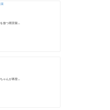
留菜
を放つ雨宮留…
ちゃんが再登…