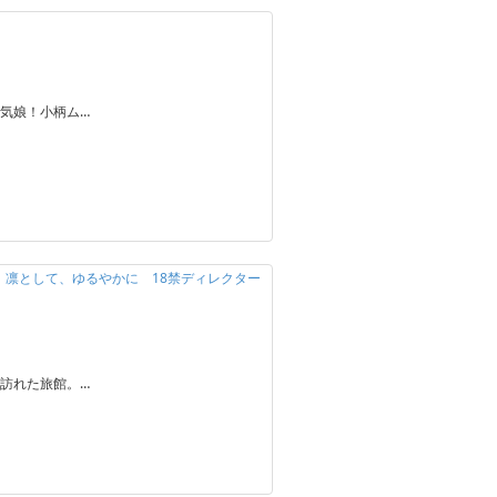
気娘！小柄ム…
定】凛として、ゆるやかに 18禁ディレクター
訪れた旅館。…