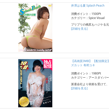
井澤はる夏 Splash Peach
消費ポイント：1500Pt
カテゴリー：Spice Visual
プリプリの桃尻もハジケる元
[詳細を見る]
【高画質3MB】 【配信限
ズカット 有村ユキ
消費ポイント：1980Pt
カテゴリー：アースダイバー
派遣会社より依頼を受けて、
[詳細を見る]