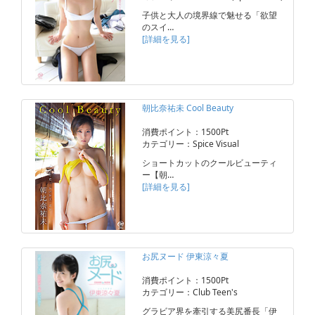
子供と大人の境界線で魅せる「欲望
のスイ…
[詳細を見る]
朝比奈祐未 Cool Beauty
消費ポイント：1500Pt
カテゴリー：Spice Visual
ショートカットのクールビューティ
ー【朝…
[詳細を見る]
お尻ヌード 伊東涼々夏
消費ポイント：1500Pt
カテゴリー：Club Teen's
グラビア界を牽引する美尻番長「伊