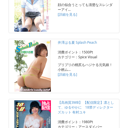
顔の似合うとっても清楚なスレンダ
ーアイ…
[詳細を見る]
井澤はる夏 Splash Peach
消費ポイント：1500Pt
カテゴリー：Spice Visual
プリプリの桃尻もハジケる元気娘！
小柄ム…
[詳細を見る]
【高画質3MB】 【配信限定】凛とし
て、ゆるやかに 18禁ディレクター
ズカット 有村ユキ
消費ポイント：1980Pt
カテゴリー：アースダイバー