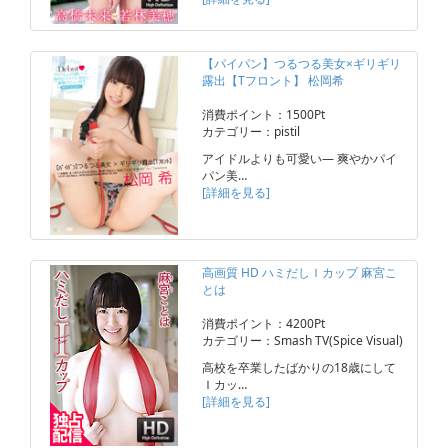
【パイパン】つるつる美女×ギリギリ
露出【Tフロント】 松岡希
消費ポイント：1500Pt
カテゴリー：pistil
アイドルよりも可愛い― 爽やかパイ
パン美…
[詳細を見る]
高画質 HD ハミだしＩカップ 麻宮こ
とは
消費ポイント：4200Pt
カテゴリー：Smash TV(Spice Visual)
高校を卒業したばかりの18歳にして
Ｉカッ…
[詳細を見る]