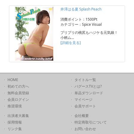
井澤はる夏 Splash Peach
消費ポイント：1500Pt
カテゴリー：Spice Visual
プリプリの桃尻もハジケる元気娘！
小柄ム…
[詳細を見る]
HOME
タイトル一覧
初めての方へ
バグースTVとは?
無料会員登録
単品ダウンロード
会員ログイン
マイページ
推奨環境
会員サポート
出演者大募集
会社概要
採用情報
特定商取引について
リンク集
お問い合わせ