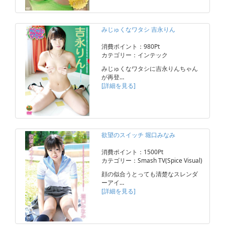
みじゅくなワタシ 吉永りん
消費ポイント：980Pt
カテゴリー：インテック
みじゅくなワタシに吉永りんちゃん
が再登…
[詳細を見る]
欲望のスイッチ 堀口みなみ
消費ポイント：1500Pt
カテゴリー：Smash TV(Spice Visual)
顔の似合うとっても清楚なスレンダ
ーアイ…
[詳細を見る]