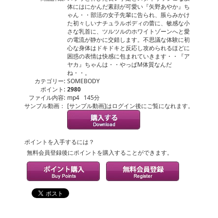
体にはにかんだ素顔が可愛い『矢野あやか』ち
ゃん・・部活の女子先輩に告られ、脹らみかけ
た初々しいナチュラルボディの蕾に、敏感な小
さな乳首に、ツルツルのホワイトゾーンへと愛
の電流が静かに交錯します。不思議な体験に初
心な身体はドキドキと反応し攻められるほどに
困惑の表情は快感に包まれていきます・・『ア
ヤカ』ちゃんは・・やっぱM体質なんだ
ね・・。
カテゴリー:
SOMEBODY
ポイント:
2980
ファイル内容:
mp4 145分
サンプル動画：
[サンプル動画]はログイン後にご覧になれます。
ポイントを入手するには？
無料会員登録後にポイントを購入することができます。