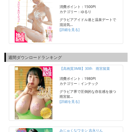
消費ポイント：1500Pt
カテゴリー：ゆるり
グラビアアイドル達と温泉デートで
混浴気…
[詳細を見る]
週間ダウンロードランキング
【高画質3MB】30th 雨宮留菜
消費ポイント：1980Pt
カテゴリー：インテック
グラビア界で圧倒的な存在感を放つ
雨宮留…
[詳細を見る]
みじゅくなワタシ 吉永りん