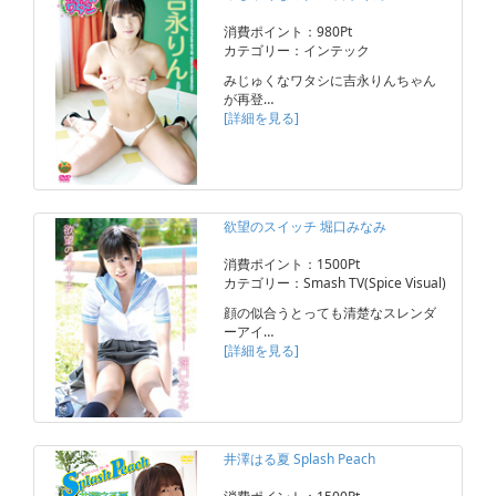
消費ポイント：980Pt
カテゴリー：インテック
みじゅくなワタシに吉永りんちゃん
が再登…
[詳細を見る]
欲望のスイッチ 堀口みなみ
消費ポイント：1500Pt
カテゴリー：Smash TV(Spice Visual)
顔の似合うとっても清楚なスレンダ
ーアイ…
[詳細を見る]
井澤はる夏 Splash Peach