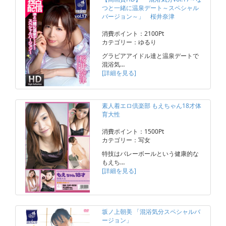
つと一緒に温泉デート～スペシャル
バージョン～」 桜井奈津
消費ポイント：2100Pt
カテゴリー：ゆるり
グラビアアイドル達と温泉デートで
混浴気…
[詳細を見る]
素人着エロ倶楽部 もえちゃん18才体
育大性
消費ポイント：1500Pt
カテゴリー：写女
特技はバレーボールという健康的な
もえち…
[詳細を見る]
坂ノ上朝美 「混浴気分スペシャルバ
ージョン」