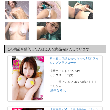
この商品を購入した人はこんな商品も購入しています
素人着エロ娘 ひかりちゃん18才 スイ
ミングクラブコーチ
消費ポイント：1500Pt
カテゴリー：写女
！！！超マシュマロおっぱい！！！
こんな…
[詳細を見る]
【高画質HD】 「混浴気分vol.17～な