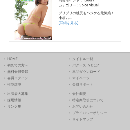
消費ポイント：1500Pt
カテゴリー：Spice Visual
プリプリの桃尻もハジケる元気娘！
小柄ム…
[詳細を見る]
HOME
タイトル一覧
初めての方へ
バグースTVとは?
無料会員登録
単品ダウンロード
会員ログイン
マイページ
推奨環境
会員サポート
出演者大募集
会社概要
採用情報
特定商取引について
リンク集
お問い合わせ
プライバシーポリシー
サイトマップ