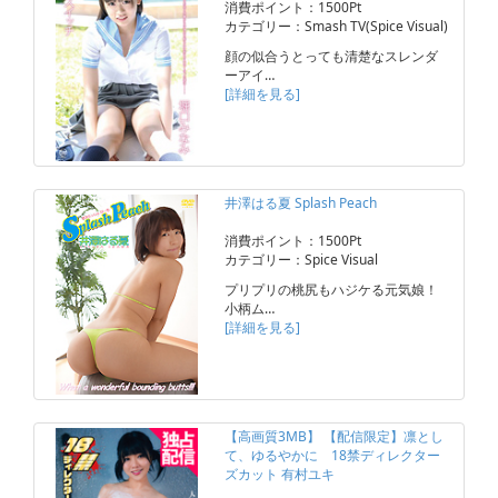
消費ポイント：1500Pt
カテゴリー：Smash TV(Spice Visual)
顔の似合うとっても清楚なスレンダ
ーアイ…
[詳細を見る]
井澤はる夏 Splash Peach
消費ポイント：1500Pt
カテゴリー：Spice Visual
プリプリの桃尻もハジケる元気娘！
小柄ム…
[詳細を見る]
【高画質3MB】 【配信限定】凛とし
て、ゆるやかに 18禁ディレクター
ズカット 有村ユキ