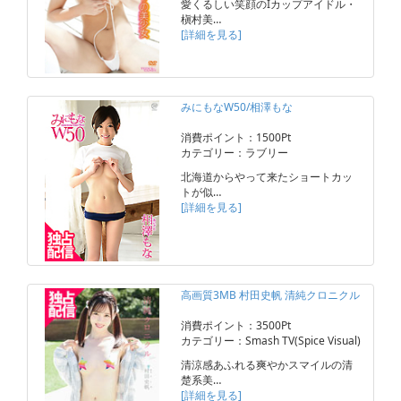
愛くるしい笑顔のIカップアイドル・
槇村美…
[詳細を見る]
みにもなW50/相澤もな
消費ポイント：1500Pt
カテゴリー：ラブリー
北海道からやって来たショートカッ
トが似…
[詳細を見る]
高画質3MB 村田史帆 清純クロニクル
消費ポイント：3500Pt
カテゴリー：Smash TV(Spice Visual)
清涼感あふれる爽やかスマイルの清
楚系美…
[詳細を見る]