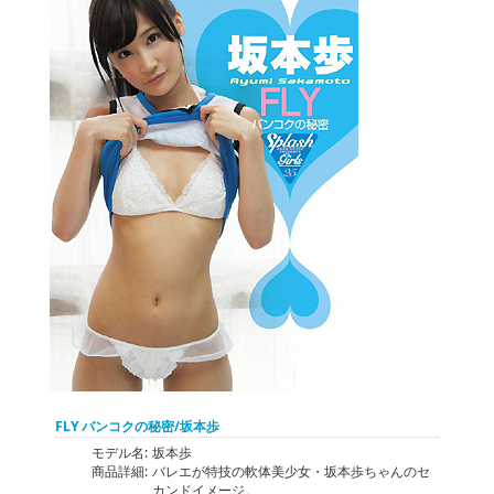
FLY バンコクの秘密/坂本歩
モデル名:
坂本歩
商品詳細:
バレエが特技の軟体美少女・坂本歩ちゃんのセ
カンドイメージ。