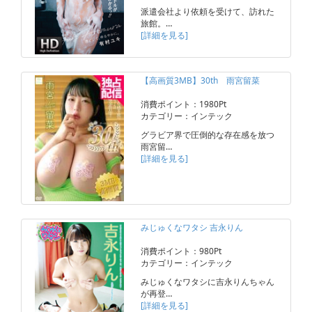
派遣会社より依頼を受けて、訪れた
旅館。…
[詳細を見る]
【高画質3MB】30th 雨宮留菜
消費ポイント：1980Pt
カテゴリー：インテック
グラビア界で圧倒的な存在感を放つ
雨宮留…
[詳細を見る]
みじゅくなワタシ 吉永りん
消費ポイント：980Pt
カテゴリー：インテック
みじゅくなワタシに吉永りんちゃん
が再登…
[詳細を見る]