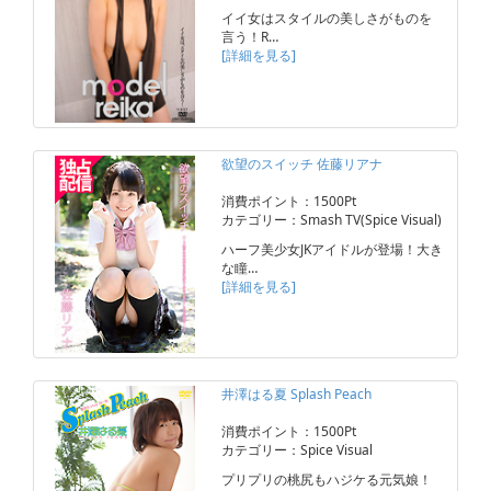
イイ女はスタイルの美しさがものを
言う！R…
[詳細を見る]
欲望のスイッチ 佐藤リアナ
消費ポイント：1500Pt
カテゴリー：Smash TV(Spice Visual)
ハーフ美少女JKアイドルが登場！大き
な瞳…
[詳細を見る]
井澤はる夏 Splash Peach
消費ポイント：1500Pt
カテゴリー：Spice Visual
プリプリの桃尻もハジケる元気娘！