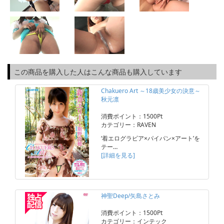
この商品を購入した人はこんな商品も購入しています
Chakuero Art ～18歳美少女の決意～
秋元凛
消費ポイント：1500Pt
カテゴリー：RAVEN
‘着エログラビア×パイパン×アート’を
テー…
[詳細を見る]
神聖Deep/矢島さとみ
消費ポイント：1500Pt
カテゴリー：インテック