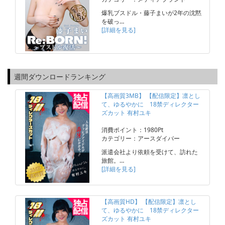
爆乳ブスドル・藤子まいが2年の沈黙
を破っ…
[詳細を見る]
週間ダウンロードランキング
【高画質3MB】 【配信限定】凛とし
て、ゆるやかに 18禁ディレクター
ズカット 有村ユキ
消費ポイント：1980Pt
カテゴリー：アースダイバー
派遣会社より依頼を受けて、訪れた
旅館。…
[詳細を見る]
【高画質HD】 【配信限定】凛とし
て、ゆるやかに 18禁ディレクター
ズカット 有村ユキ