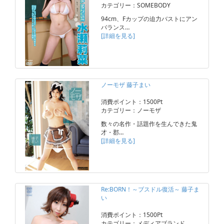
カテゴリー：SOMEBODY
94cm、Fカップの迫力バストにアン
バランス…
[詳細を見る]
ノーモザ 藤子まい
消費ポイント：1500Pt
カテゴリー：ノーモザ
数々の名作・話題作を生んできた鬼
才・郡…
[詳細を見る]
Re:BORN！～ブスドル復活～ 藤子ま
い
消費ポイント：1500Pt
カテゴリー：メディアブランド