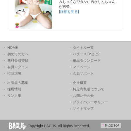
みじゅくなワタシに吉永りんちゃん
が再登…
[詳細を見る]
HOME
タイトル一覧
初めての方へ
バグースTVとは?
無料会員登録
単品ダウンロード
会員ログイン
マイページ
推奨環境
会員サポート
出演者大募集
会社概要
採用情報
特定商取引について
リンク集
お問い合わせ
プライバシーポリシー
サイトマップ
Copyright BAGUS. All Rights Reserved.