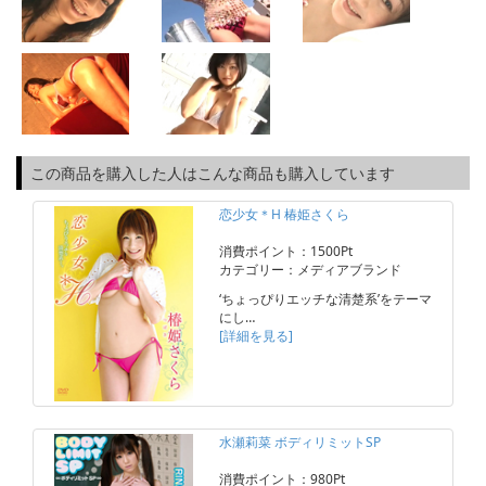
この商品を購入した人はこんな商品も購入しています
恋少女＊H 椿姫さくら
消費ポイント：1500Pt
カテゴリー：メディアブランド
‘ちょっぴりエッチな清楚系’をテーマ
にし…
[詳細を見る]
水瀬莉菜 ボディリミットSP
消費ポイント：980Pt