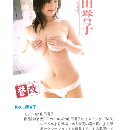
誉改 山田誉子
モデル名:
山田誉子
商品詳細:
元C.C.ガールズの山田誉子のイメージが「TAO」
レーベルより登場。過去最高の露出度による限
界セクシーショットを連発する。もろ肌脱いで