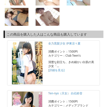
この商品を購入した人はこんな商品も購入しています
全力黒髪少女 伊東涼々夏
消費ポイント：1500Pt
カテゴリー：Club Teen's
清楚な顔立ち、きめ細かい白肌の美
少女「…
[詳細を見る]
Ten-nyo（天女） 白石鈴音
消費ポイント：1500Pt
カテゴリー：メディアブランド