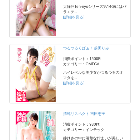
大好評Ten-nyoシリーズ第14弾にはバ
ラエテ…
[詳細を見る]
つるつるくぱぁ！ 前田りみ
消費ポイント：1500Pt
カテゴリー：OMEGA
ハイレベルな美少女がつるつるのオ
マタを…
[詳細を見る]
清純リスペクト 吉田恵子
消費ポイント：980Pt
カテゴリー：インテック
静けさの中に清楚な佇まいが美しい