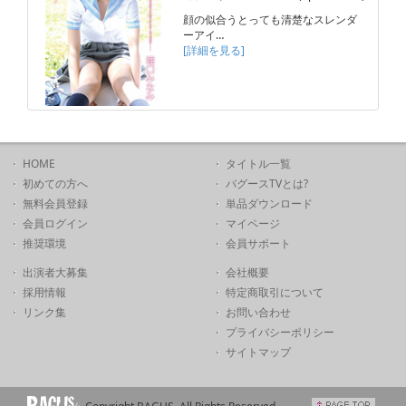
顔の似合うとっても清楚なスレンダ
ーアイ…
[詳細を見る]
HOME
タイトル一覧
初めての方へ
バグースTVとは?
無料会員登録
単品ダウンロード
会員ログイン
マイページ
推奨環境
会員サポート
出演者大募集
会社概要
採用情報
特定商取引について
リンク集
お問い合わせ
プライバシーポリシー
サイトマップ
Copyright BAGUS. All Rights Reserved.