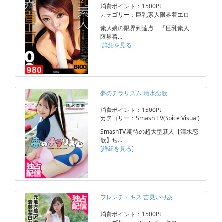
消費ポイント：1500Pt
カテゴリー：巨乳素人限界着エロ
素人娘の限界到達点 「巨乳素人
限界着…
[詳細を見る]
夢のチラリズム 清水恋歌
消費ポイント：1500Pt
カテゴリー：Smash TV(Spice Visual)
SmashTV.期待の超大型新人【清水恋
歌】ち…
[詳細を見る]
フレンチ・キス 吉見いりあ
消費ポイント：1500Pt