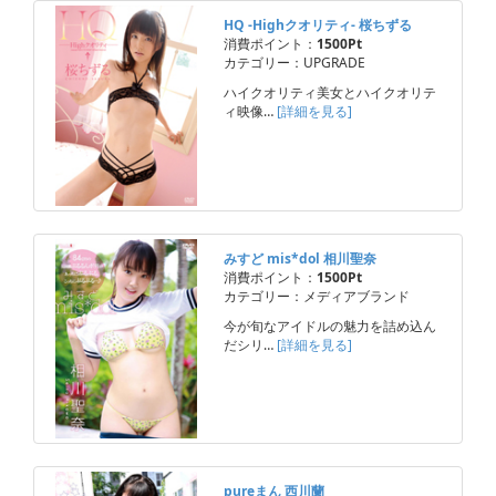
HQ -Highクオリティ- 桜ちずる
消費ポイント：
1500Pt
カテゴリー：UPGRADE
ハイクオリティ美女とハイクオリテ
ィ映像…
[詳細を見る]
みすど mis*dol 相川聖奈
消費ポイント：
1500Pt
カテゴリー：メディアブランド
今が旬なアイドルの魅力を詰め込ん
だシリ…
[詳細を見る]
pureまん 西川蘭