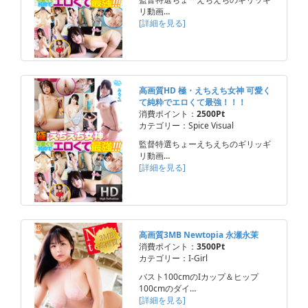
リ動画…
[詳細を見る]
高画質HD 極・えちえち女神 可愛く
て純粋でエロくて最強！！！
消費ポイント：
2500Pt
カテゴリー：Spice Visual
監督特選ちょーえちえちのギリッギ
リ動画…
[詳細を見る]
高画質3MB Newtopia 永瀬永茉
消費ポイント：
3500Pt
カテゴリー：I-Girl
バスト100cmのIカップ＆ヒップ
100cmのダイ…
[詳細を見る]