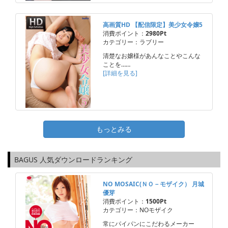
高画質HD 【配信限定】美少女令嬢5
消費ポイント：
2980Pt
カテゴリー：ラブリー
清楚なお嬢様があんなことやこんな
ことを……
[詳細を見る]
もっとみる
BAGUS 人気ダウンロードランキング
NO MOSAIC(ＮＯ－モザイク） 月城
優芽
消費ポイント：
1500Pt
カテゴリー：NOモザイク
常にパイパンにこだわるメーカー