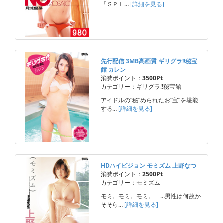
「ＳＰＬ…
[詳細を見る]
先行配信 3MB高画質 ギリグラ!!秘宝
館 カレン
消費ポイント：
3500Pt
カテゴリー：ギリグラ!!秘宝館
アイドルの“秘”められたお“宝”を堪能
する…
[詳細を見る]
HDハイビジョン モミズム 上野なつ
消費ポイント：
2500Pt
カテゴリー：モミズム
モミ。モミ。モミ。 …男性は何故か
そそら…
[詳細を見る]