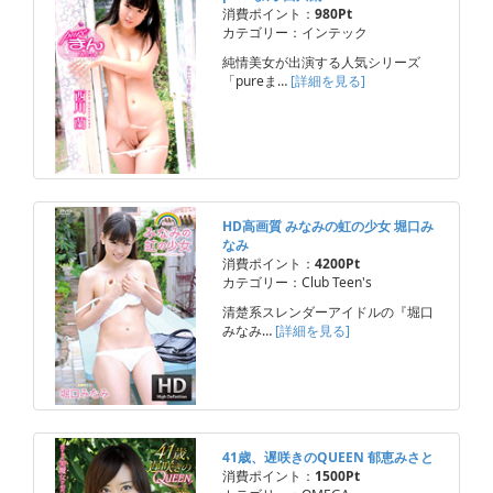
消費ポイント：
980Pt
カテゴリー：インテック
純情美女が出演する人気シリーズ
「pureま…
[詳細を見る]
HD高画質 みなみの虹の少女 堀口み
なみ
消費ポイント：
4200Pt
カテゴリー：Club Teen's
清楚系スレンダーアイドルの『堀口
みなみ…
[詳細を見る]
41歳、遅咲きのQUEEN 郁恵みさと
消費ポイント：
1500Pt