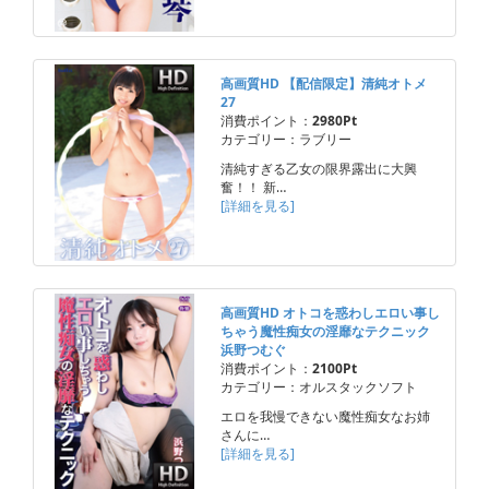
高画質HD 【配信限定】清純オトメ
27
消費ポイント：
2980Pt
カテゴリー：ラブリー
清純すぎる乙女の限界露出に大興
奮！！ 新…
[詳細を見る]
高画質HD オトコを惑わしエロい事し
ちゃう魔性痴女の淫靡なテクニック
浜野つむぐ
消費ポイント：
2100Pt
カテゴリー：オルスタックソフト
エロを我慢できない魔性痴女なお姉
さんに…
[詳細を見る]