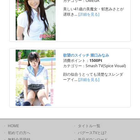
カテゴリー：OMEGA
美しい41歳の美魔女・郁恵みさとが
遅咲き…
[詳細を見る]
欲望のスイッチ 堀口みなみ
消費ポイント：
1500Pt
カテゴリー：Smash TV(Spice Visual)
顔の似合うとっても清楚なスレンダ
ーアイ…
[詳細を見る]
HOME
タイトル一覧
初めての方へ
バグースTVとは?
無料会員登録
単品ダウンロード