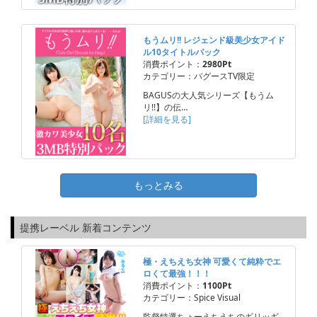
もうムリ!! レジェンド級美少女アイド
ル10タイトルパック
消費ポイント：
2980Pt
カテゴリー：バグースTV限定
BAGUSの大人気シリーズ【もうム
リ!!】の伝…
[詳細を見る]
もっとみる
提携レーベル 新着コンテンツ
極・えちえち女神 可愛くて純粋でエ
ロくて最強！！！
消費ポイント：
1100Pt
カテゴリー：Spice Visual
監督特選ちょーえちえちのギリッギ