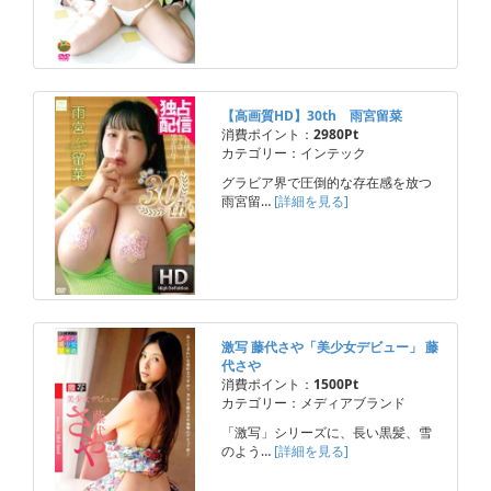
【高画質HD】30th 雨宮留菜
消費ポイント：
2980Pt
カテゴリー：インテック
グラビア界で圧倒的な存在感を放つ
雨宮留…
[詳細を見る]
激写 藤代さや「美少女デビュー」 藤
代さや
消費ポイント：
1500Pt
カテゴリー：メディアブランド
「激写」シリーズに、長い黒髪、雪
のよう…
[詳細を見る]