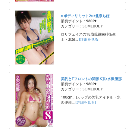
∞ボディリミット2∞/北泉ちほ
消費ポイント：
980Pt
カテゴリー：SOMEBODY
ロリフェイスの18歳現役歯科衛生
士・北泉…
[詳細を見る]
美乳とTフロントの関係 S系/水沢優那
消費ポイント：
980Pt
カテゴリー：SOMEBODY
100cm、Iカップの美乳アイドル・水
沢優那…
[詳細を見る]