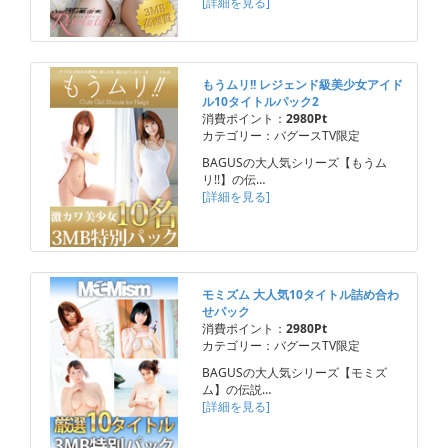
[詳細を見る]
もうムリ!! レジェンド級美少女アイド
ル10タイトルパック2
消費ポイント：
2980Pt
カテゴリー：バグースTV限定
BAGUSの大人気シリーズ【もうム
リ!!】の伝…
[詳細を見る]
モミズム 大人気10タイトル詰め合わ
せパック
消費ポイント：
2980Pt
カテゴリー：バグースTV限定
BAGUSの大人気シリーズ【モミズ
ム】の伝説…
[詳細を見る]