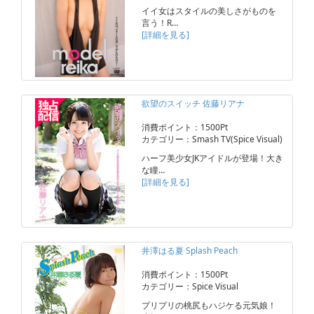
イイ女はスタイルの美しさがものを
言う！R…
[詳細を見る]
欲望のスイッチ 佐藤リアナ
消費ポイント：1500Pt
カテゴリー：Smash TV(Spice Visual)
ハーフ美少女JKアイドルが登場！大き
な瞳…
[詳細を見る]
井澤はる夏 Splash Peach
消費ポイント：1500Pt
カテゴリー：Spice Visual
プリプリの桃尻もハジケる元気娘！