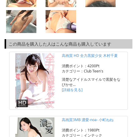
この商品を購入した人はこんな商品も購入しています
高画質 HD 全力黒髪少女 木村千夏
消費ポイント：4200Pt
カテゴリー：Club Teen's
清楚なアイドルスマイルで黒髪をな
びかせ…
[詳細を見る]
高画質3MB 濃愛-noa- 小町ねね
消費ポイント：1980Pt
カテゴリー：インテック