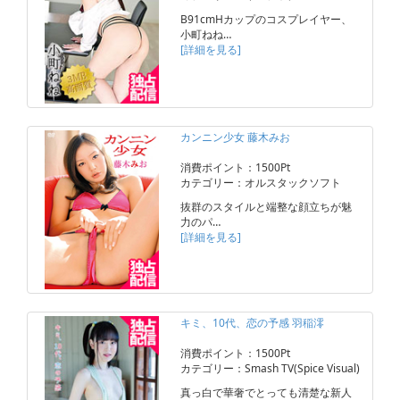
B91cmHカップのコスプレイヤー、
小町ねね…
[詳細を見る]
カンニン少女 藤木みお
消費ポイント：1500Pt
カテゴリー：オルスタックソフト
抜群のスタイルと端整な顔立ちが魅
力のパ…
[詳細を見る]
キミ、10代、恋の予感 羽稲澪
消費ポイント：1500Pt
カテゴリー：Smash TV(Spice Visual)
真っ白で華奢でとっても清楚な新人